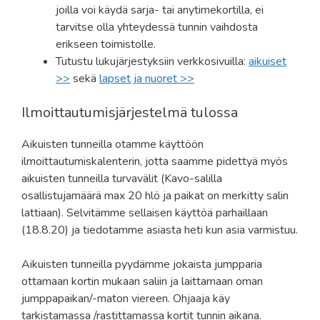
joilla voi käydä sarja- tai anytimekortilla, ei
tarvitse olla yhteydessä tunnin vaihdosta
erikseen toimistolle.
Tutustu lukujärjestyksiin verkkosivuilla:
aikuiset
>>
sekä
lapset ja nuoret >>
Ilmoittautumisjärjestelmä tulossa
Aikuisten tunneilla otamme käyttöön
ilmoittautumiskalenterin, jotta saamme pidettyä myös
aikuisten tunneilla turvavälit (Kavo-salilla
osallistujamäärä max 20 hlö ja paikat on merkitty salin
lattiaan). Selvitämme sellaisen käyttöä parhaillaan
(18.8.20) ja tiedotamme asiasta heti kun asia varmistuu.
Aikuisten tunneilla pyydämme jokaista jumpparia
ottamaan kortin mukaan saliin ja laittamaan oman
jumppapaikan/-maton viereen. Ohjaaja käy
tarkistamassa /rastittamassa kortit tunnin aikana.