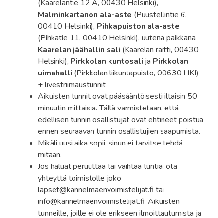
(Kaarelantie 12 A, 00430 Helsinki),
Malminkartanon ala-aste
(Puustellintie 6,
00410 Helsinki),
Pihkapuiston ala-aste
(Pihkatie 11, 00410 Helsinki), uutena paikkana
Kaarelan jäähallin sali
(Kaarelan raitti, 00430
Helsinki),
Pirkkolan kuntosali
ja
Pirkkolan
uimahalli
(Pirkkolan liikuntapuisto, 00630 HKI)
+ livestriimaustunnit
Aikuisten tunnit ovat pääsääntöisesti iltaisin 50
minuutin mittaisia. Tällä varmistetaan, että
edellisen tunnin osallistujat ovat ehtineet poistua
ennen seuraavan tunnin osallistujien saapumista.
Mikäli uusi aika sopii, sinun ei tarvitse tehdä
mitään.
Jos haluat peruuttaa tai vaihtaa tuntia, ota
yhteyttä toimistolle joko
lapset@kannelmaenvoimistelijat.fi tai
info@kannelmaenvoimistelijat.fi. Aikuisten
tunneille, joille ei ole erikseen ilmoittautumista ja