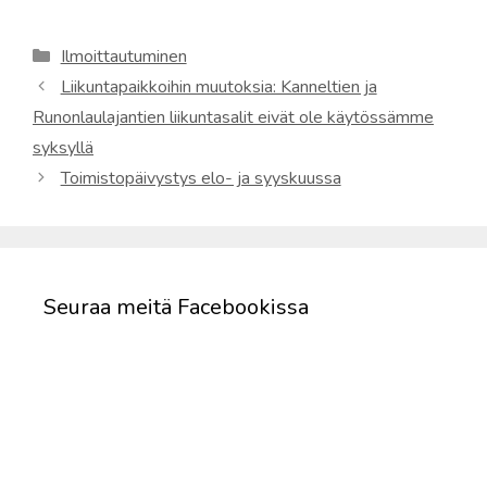
Kategoriat
Ilmoittautuminen
Liikuntapaikkoihin muutoksia: Kanneltien ja
Runonlaulajantien liikuntasalit eivät ole käytössämme
syksyllä
Toimistopäivystys elo- ja syyskuussa
Seuraa meitä Facebookissa