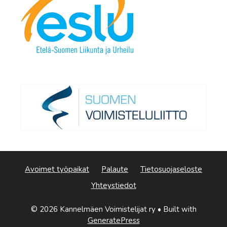
Avoimet työpaikat
Palaute
Tietosuojaseloste
Yhteystiedot
© 2026 Kannelmäen Voimistelijat ry
• Built with
GeneratePress