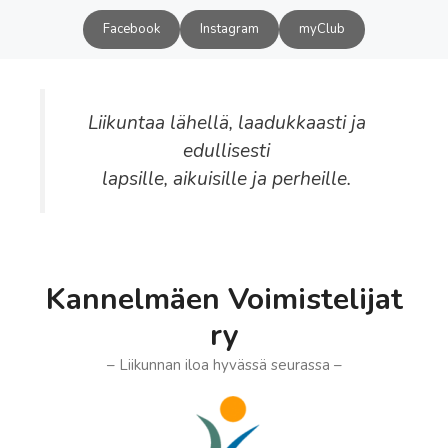
Siirry
Facebook
Instagram
myClub
sisältöön
Liikuntaa lähellä, laadukkaasti ja
edullisesti
lapsille, aikuisille ja perheille.
Kannelmäen Voimistelijat
ry
– Liikunnan iloa hyvässä seurassa –