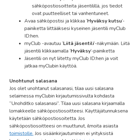
sähköpostiosoitteita jäsentilillä, jos tiedot
ovat puutteelliset tai vanhentuneet.
Avaa sähköpostisi ja klikkaa ‘
Hyväksy kutsu
’-
painiketta liittääksesi kyseinen jäsentili myClub
ID:hen.
myClub -avautuu ‘
Liitä jäsentili
’-näkymään. Liitä
jäsentili klikkaamalla ‘
Hyväksy
’-painiketta
Jäsentili on nyt liitetty myClub ID:hen ja voit
jatkaa myClubin käyttöä.
Unohtunut salasana
Jos olet unohtanut salasanasi, tilaa uusi salasana
selaimessa myClubin kirjautumissivulta kohdasta
“Unohditko salasanasi”. Tilaa uusi salasana kirjaamalla
lomakkeelle sähköpostiosoitteesi. Käyttäjätunnuksena
käytetään sähköpostiosoitetta. Jos
sähköpostiosoitteesi on muuttunut, ilmoita asiasta
toimistolle.
Jos sisäänkirjautuminen ei yrityksistä