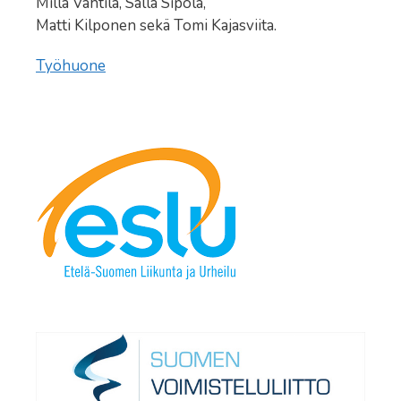
Milla Vahtila, Salla Sipola,
Matti Kilponen sekä Tomi Kajasviita.
Työhuone