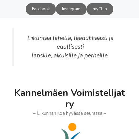
Siirry
Facebook
Instagram
myClub
sisältöön
Liikuntaa lähellä, laadukkaasti ja
edullisesti
lapsille, aikuisille ja perheille.
Kannelmäen Voimistelijat
ry
– Liikunnan iloa hyvässä seurassa –