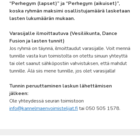
“Perhegym (lapset)” ja “Perhegym (aikuiset)”,
koska ryhmän maksimi osallistujamäärä lasketaan
lasten lukumäärän mukaan.
Varasijalle ilmoittautuva (Vesiliikunta, Dance
Fusion ja lasten tunnit)
Jos ryhmä on täynnä, ilmoittaudut varasijalle. Voit mennä
tunnille vasta kun toimistolta on otettu sinuun yhteyttä
tai olet saanut sähköpostiin vahvistuksen, että mahdut
tunnille. Älä siis mene tunnille, jos olet varasijalla!
Tunnin peruuttaminen laskun lähettämisen
jälkeen:
Ole yhteydessä seuran toimistoon
info@kannelmaenvoimistelijat.fi
tai 050 505 1578.