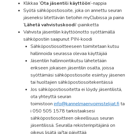
Klikkaa ‘
Ota jäsentili käyttöön
’-nappia
Syötä sähköpostiosoite, joka on annettu seuran
jäseneksi liitettävän tietoihin myClubissa ja paina
’
Lähetä vahvistuskoodi
’-painiketta
Vahvista jäsentilin käyttöönotto syöttämällä
sähköpostiin saapunut PIN-koodi
Sähköpostiosoitteeseen toimitetaan kutsu
hallinnoida seurassa olevaa käyttäjää
Jäsentilin hallinnointikutsu lähetetään
erikseen jokaisen jäsentilin osalta, joissa
syöttämäsi sähköpostiosoite esiintyy jäsenen
tai huoltajien sähköpostiosoitekentässä
Jos sähköpostiosoitetta ei löydy jäsentilistä,
ota yhteyttä seuran
toimistoon
info@kannelmaenvoimistelijat.fi
ta
i 050 505 1578 tarkistaaksesi
sähköpostiosoitteen oikeellisuus seuran
jäsentilissä. Seuralla rekisterinpitäjänä on
oikeus lisätä ja/tai päivittää