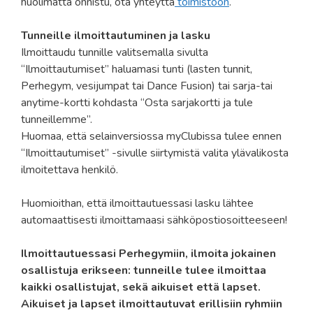
huolimatta onnistu, ota yhteyttä
toimistoon
.
Tunneille ilmoittautuminen ja lasku
Ilmoittaudu tunnille valitsemalla sivulta
“Ilmoittautumiset” haluamasi tunti (lasten tunnit,
Perhegym, vesijumpat tai Dance Fusion) tai sarja-tai
anytime-kortti kohdasta “Osta sarjakortti ja tule
tunneillemme”.
Huomaa, että selainversiossa myClubissa tulee ennen
“Ilmoittautumiset” -sivulle siirtymistä valita ylävalikosta
ilmoitettava henkilö.
Huomioithan, että ilmoittautuessasi lasku lähtee
automaattisesti ilmoittamaasi sähköpostiosoitteeseen!
Ilmoittautuessasi Perhegymiin, ilmoita jokainen
osallistuja erikseen: tunneille tulee ilmoittaa
kaikki osallistujat, sekä aikuiset että lapset.
Aikuiset ja lapset ilmoittautuvat erillisiin ryhmiin