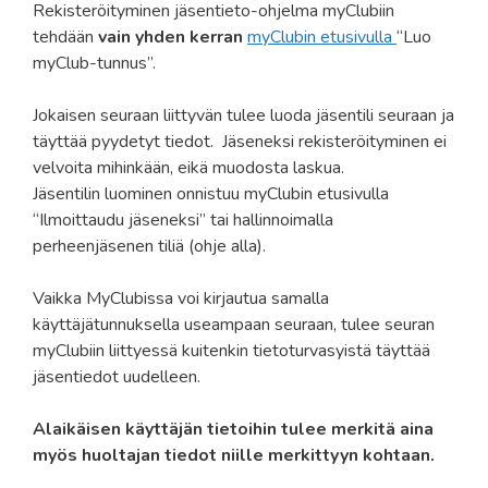
Rekisteröityminen jäsentieto-ohjelma myClubiin
tehdään
v
ain yhden kerran
myClubin etusivulla
“Luo
myClub-tunnus”.
Jokaisen seuraan liittyvän tulee luoda jäsentili seuraan ja
täyttää pyydetyt tiedot. Jäseneksi rekisteröityminen ei
velvoita mihinkään, eikä muodosta laskua.
Jäsentilin luominen onnistuu myClubin etusivulla
“Ilmoittaudu jäseneksi” tai hallinnoimalla
perheenjäsenen tiliä (ohje alla).
Vaikka MyClubissa voi kirjautua samalla
käyttäjätunnuksella useampaan seuraan, tulee seuran
myClubiin liittyessä kuitenkin tietoturvasyistä täyttää
jäsentiedot uudelleen.
Alaikäisen käyttäjän tietoihin tulee merkitä aina
myös huoltajan tiedot niille merkittyyn kohtaan.