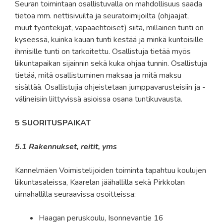
Seuran toimintaan osallistuvalla on mahdollisuus saada
tietoa mm. nettisivuilta ja seuratoimijoilta (ohjaajat,
muut työntekijät, vapaaehtoiset) siitä, millainen tunti on
kyseessä, kuinka kauan tunti kestää ja minkä kuntoisille
ihmisille tunti on tarkoitettu. Osallistuja tietää myös
liikuntapaikan sijainnin sekä kuka ohjaa tunnin. Osallistuja
tietää, mitä osallistuminen maks
aa ja mitä maksu
sisältää. Osallistujia ohjeistetaan jumppavarusteisiin ja -
välineisiin liittyvissä asioissa osana tuntikuvausta.
5 SUORITUSPAIKAT
5.1 Rakennukset, reitit, yms
Kannelmäen Voimistelijoiden toiminta tapahtuu koulujen
liikuntasaleissa, Kaarelan jäähallilla sekä Pirkkolan
uimahallilla seuraavissa osoitteissa:
Haagan peruskoulu, Isonnevantie 16