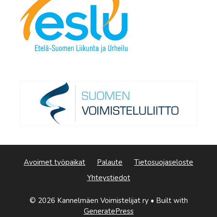
Avoimet työpaikat
Palaute
Tietosuojaseloste
Yhteystiedot
© 2026 Kannelmäen Voimistelijat ry
• Built with
GeneratePress