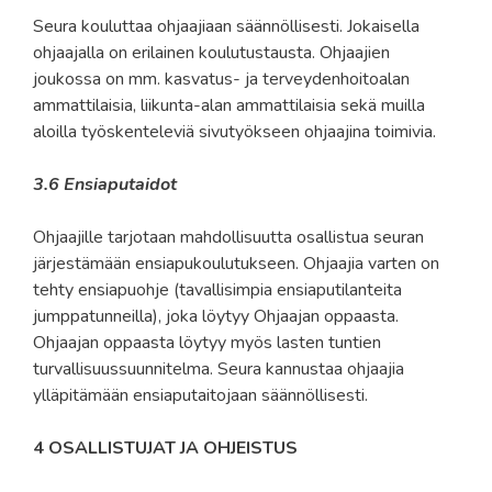
Seura kouluttaa ohjaajiaan säännöllisesti. Jokaisella
ohjaajalla on erilainen koulutustausta. Ohjaajien
joukossa on mm. kasvatus- ja terveydenhoitoalan
ammattilaisia, liikunta-alan ammattilaisia sekä muilla
aloilla työskenteleviä sivutyökseen ohjaajina toimivia.
3.6 Ensiaputaidot
Ohjaajille tarjotaan mahdollisuutta osallistua seuran
järjestämään ensiapukoulutukseen. Ohjaajia varten on
tehty ensiapuohje (tavallisimpia ensiaputilanteita
jumppatunneilla), joka löytyy Ohjaajan oppaasta.
Ohjaajan oppaasta löytyy myös lasten tuntien
turvallisuussuunnitelma. Seura kannustaa ohjaajia
ylläpitämään ensiaputaitojaan säännöllisesti.
4 OSALLISTUJAT JA OHJEISTUS