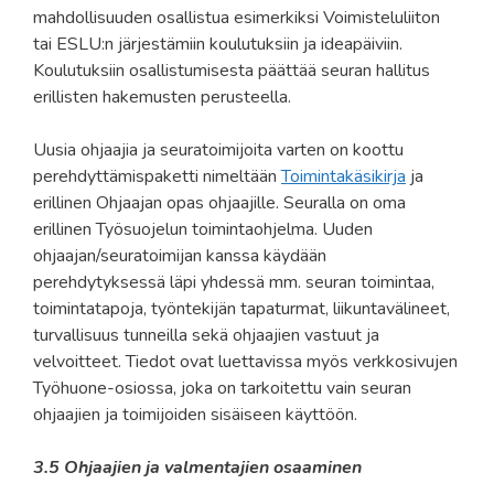
mahdollisuuden osallistua esimerkiksi Voimisteluliiton
tai ESLU:n järjestämiin koulutuksiin ja ideapäiviin.
Koulutuksiin osallistumisesta päättää seuran hallitus
erillisten hakemusten perusteella.
Uusia ohjaajia ja seuratoimijoita varten on koottu
perehdyttämispaketti nimeltään
Toimintakäsikirja
ja
erillinen Ohjaajan opas ohjaajille. Seuralla on oma
erillinen Työsuojelun toimintaohjelma. Uuden
ohjaajan/seuratoimijan kanssa käydään
perehdytyksessä läpi yhdessä mm. seuran toimintaa,
toimintatapoja, työntekijän tapaturmat, liikuntavälineet,
turvallisuus tunneilla sekä ohjaajien vastuut ja
velvoitteet. Tiedot ovat luettavissa myös verkkosivujen
Työhuone-osiossa, joka on tarkoitettu vain seuran
ohjaajien ja toimijoiden sisäiseen käyttöön.
3.5 Ohjaajien ja valmentajien osaaminen