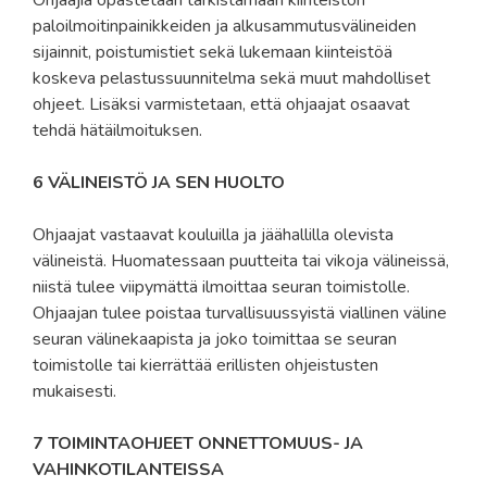
paloilmoitinpainikkeiden ja alkusammutusvälineiden
sijainnit, poistumistiet sekä lukemaan kiinteistöä
koskeva pelastussuunnitelma sekä muut mahdolliset
ohjeet. Lisäksi varmistetaan, että ohjaajat osaavat
tehdä hätäilmoituksen.
6 VÄLINEISTÖ JA SEN HUOLTO
Ohjaajat vastaavat kouluilla ja jäähallilla olevista
välineistä. Huomatessaan puutteita tai vikoja välineissä,
niistä tulee viipymättä ilmoittaa seuran toimistolle.
Ohjaajan tulee poistaa turvallisuussyistä viallinen väline
seuran välinekaapista ja joko toimittaa se seuran
toimistolle tai kierrättää erillisten ohjeistusten
mukaisesti.
7 TOIMINTAOHJEET ONNETTOMUUS- JA
VAHINKOTILANTEISSA