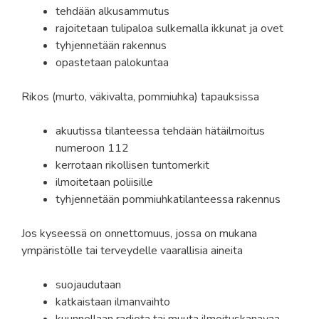
tehdään alkusammutus
rajoitetaan tulipaloa sulkemalla ikkunat ja ovet
tyhjennetään rakennus
opastetaan palokuntaa
Rikos (murto, väkivalta, pommiuhka) tapauksissa
akuutissa tilanteessa tehdään hätäilmoitus
numeroon 112
kerrotaan rikollisen tuntomerkit
ilmoitetaan poliisille
tyhjennetään pommiuhkatilanteessa rakennus
Jos kyseessä on onnettomuus, jossa on mukana
ympäristölle tai terveydelle vaarallisia aineita
suojaudutaan
katkaistaan ilmanvaihto
kuunnellaan radiota tai muuta ilmoituskanavaa