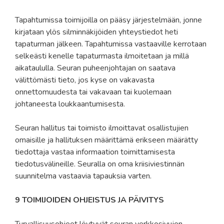
Tapahtumissa toimijoilla on pääsy järjestelmään, jonne
kirjataan ylös silminnäkijöiden yhteystiedot heti
tapaturman jälkeen. Tapahtumissa vastaaville kerrotaan
selkeästi kenelle tapaturmasta ilmoitetaan ja millä
aikataululla. Seuran puheenjohtajan on saatava
välittömästi tieto, jos kyse on vakavasta
onnettomuudesta tai vakavaan tai kuolemaan
johtaneesta loukkaantumisesta.
Seuran hallitus tai toimisto ilmoittavat osallistujien
omaisille ja hallituksen määrittämä erikseen määrätty
tiedottaja vastaa informaation toimittamisesta
tiedotusvälineille. Seuralla on oma kriisiviestinnän
suunnitelma vastaavia tapauksia varten.
9 TOIMIJOIDEN OHJEISTUS JA PÄIVITYS
Turvallisuusohjeet löytyvät seuran verkkosivujen