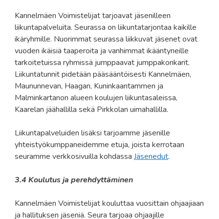
Kannelmäen Voimistelijat tarjoavat jäsenilleen
liikuntapalveluita. Seurassa on liikuntatarjontaa kaikille
ikäryhmille. Nuorimmat seurassa liikkuvat jäsenet ovat
vuoden ikäisiä taaperoita ja vanhimmat ikääntyneille
tarkoitetuissa ryhmissä jumppaavat jumppakonkarit.
Liikuntatunnit pidetään pääsääntöisesti Kannelmäen,
Maununnevan, Haagan, Kuninkaantammen ja
Malminkartanon alueen koulujen liikuntasaleissa,
Kaarelan jäähallilla sekä Pirkkolan uimahallilla.
Liikuntapalveluiden lisäksi tarjoamme jäsenille
yhteistyökumppaneidemme etuja, joista kerrotaan
seuramme verkkosivuilla kohdassa
Jäsenedut
.
3.4 Koulutus ja perehdyttäminen
Kannelmäen Voimistelijat kouluttaa vuosittain ohjaajiaan
ja hallituksen jäseniä. Seura
tarjoaa ohjaajille