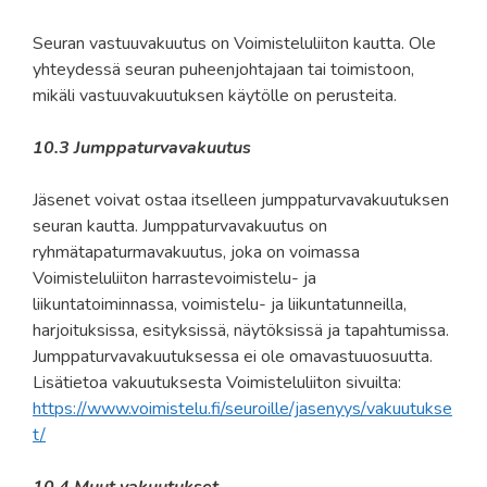
Seuran vastuuvakuutus on Voimisteluliiton kautta. Ole
yhteydessä seuran puheenjohtajaan tai toimistoon,
mikäli vastuuvakuutuksen käytölle on perusteita.
10.3 Jumppaturvavakuutus
Jäsenet voivat ostaa itselleen jumppaturvavakuutuksen
seuran kautta. Jumppaturvavakuutus on
ryhmätapaturmavakuutus, joka on voimassa
Voimisteluliiton harrastevoimistelu- ja
liikuntatoiminnassa, voimistelu- ja liikuntatunneilla,
harjoituksissa, esityksissä, näytöksissä ja tapahtumissa.
Jumppaturvavakuutuksessa ei ole omavastuuosuutta.
Lisätietoa vakuutuksesta Voimisteluliiton sivuilta:
https://www.voimistelu.fi/seuroille/jasenyys/vakuutukse
t/
10.4 Muut vakuutukset