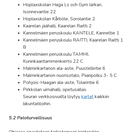
Hoplaxskolan Haga Ls och Gym lärkan,
Isonnevantie 22
Hoplaxskolan Kårböle, Sorolantie 2
Kaarelan jäähalli, Kaarelan Raitti 2
Kannelmäen peruskoulu KANTELE, Kanneltie 1
Kannelmäen peruskoulu RAITTI, Kaarelan Raitti 1
B
Kannelmäen peruskoulu TAMMI,
Kuninkaantammenkierto 22 C
Malminkartanon ala-aste, Puustellintie 6
Malminkartanon nuorisotalo, Piianpolku 3- 5 C
Pohjois-Haagan ala-aste, Tolarintie 6
Pirkkolan uimahalli, opetusallas
Seuran verkkosivuilta löytyy
kartat
kaikkiin
liikuntatiloihin.
5.2 Paloturvallisuus
Ohjaajia opastetaan tarkistamaan kiinteistön