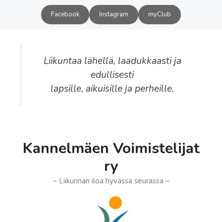
Siirry
Facebook
Instagram
myClub
sisältöön
Liikuntaa lähellä, laadukkaasti ja
edullisesti
lapsille, aikuisille ja perheille.
Kannelmäen Voimistelijat
ry
– Liikunnan iloa hyvässä seurassa –