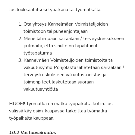
Jos loukkaat itsesi työaikana tai työmatkalla:
Ota yhteys Kannelmäen Voimistelijoiden
toimistoon tai puheenjohtajaan
Mene lähimpään sairaalaan / terveyskeskukseen
ja ilmoita, että sinulle on tapahtunut
työtapaturma
Kannelmäen Voimistelijoiden toimistolta tai
vakuutusyhtiö Pohjolasta lähetetään sairaalaan /
terveyskeskukseen vakuutustodistus ja
toimenpiteet laskutetaan suoraan
vakuutusyhtiöltä
HUOM! Työmatka on matka työpaikalta kotiin. Jos
välissä käy esim. kaupassa tarkoittaa työmatka
työpaikalta kauppaan.
10.2 Vastuuvakuutus