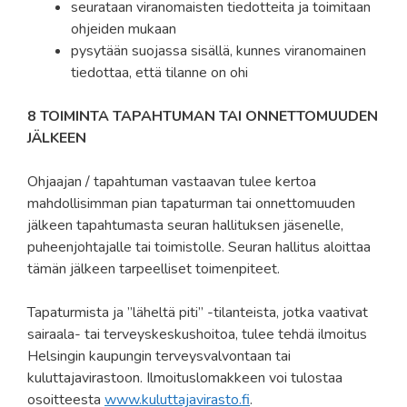
seurataan viranomaisten tiedotteita ja toimitaan
ohjeiden mukaan
pysytään suojassa sisällä, kunnes viranomainen
tiedottaa, että tilanne on ohi
8 TOIMINTA TAPAHTUMAN TAI ONNETTOMUUDEN
JÄLKEEN
Ohjaajan / tapahtuman vastaavan tulee kertoa
mahdollisimman pian tapaturman tai onnettomuuden
jälkeen tapahtumasta seuran hallituksen jäsenelle,
puheenjohtajalle tai toimistolle. Seuran hallitus aloittaa
tämän jälkeen tarpeelliset toimenpiteet.
Tapaturmista ja ”läheltä piti” -tilanteista, jotka vaativat
sairaala- tai terveyskeskushoitoa, tulee tehdä ilmoitus
Helsingin kaupungin terveysvalvontaan tai
kuluttajavirastoon. Ilmoituslomakkeen voi tulostaa
osoitteesta
www.kuluttajavirasto.fi
.