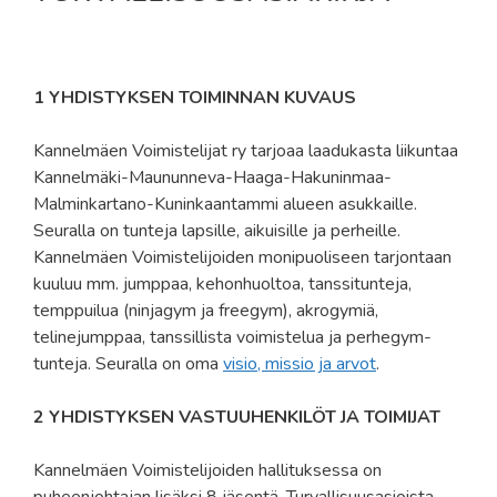
1 YHDISTYKSEN TOIMINNAN KUVAUS
Kannelmäen Voimistelijat ry tarjoaa laadukasta liikuntaa
Kannelmäki-Maununneva-Haaga-Hakuninmaa-
Malminkartano-Kuninkaantammi alueen asukkaille.
Seuralla on tunteja lapsille, aikuisille ja perheille.
Kannelmäen Voimistelijoiden monipuoliseen tarjontaan
kuuluu mm. jumppaa, kehonhuoltoa, tanssitunteja,
temppuilua (ninjagym ja freegym), akrogymiä,
telinejumppaa, tanssillista voimistelua ja perhegym-
tunteja. Seuralla on oma
visio, missio ja arvot
.
2 YHDISTYKSEN VASTUUHENKILÖT JA TOIMIJAT
Kannelmäen Voimistelijoiden hallituksessa on
puheenjohtajan lisäksi 8 jäsentä. Turvallisuusasioista