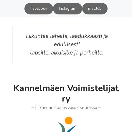
Siirry
Facebook
Instagram
myClub
sisältöön
Liikuntaa lähellä, laadukkaasti ja
edullisesti
lapsille, aikuisille ja perheille.
Kannelmäen Voimistelijat
ry
– Liikunnan iloa hyvässä seurassa –