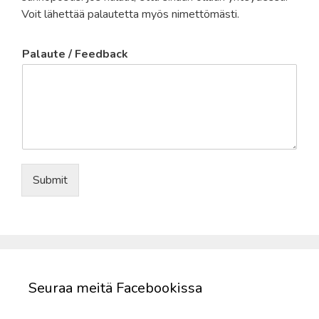
Voit lähettää palautetta myös nimettömästi.
P
Palaute / Feedback
a
l
a
u
t
e
F
e
e
Submit
d
b
a
c
k
/
Seuraa meitä Facebookissa