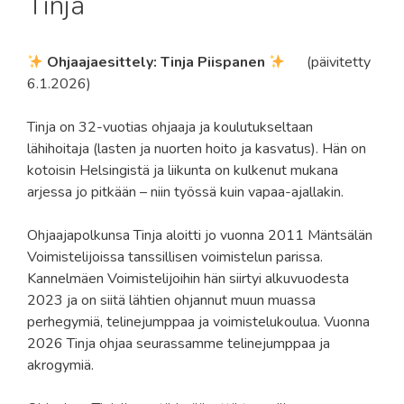
Tinja
Ohjaajaesittely: Tinja Piispanen
(päivitetty
6.1.2026)
Tinja on 32-vuotias ohjaaja ja koulutukseltaan
lähihoitaja (lasten ja nuorten hoito ja kasvatus). Hän on
kotoisin Helsingistä ja liikunta on kulkenut mukana
arjessa jo pitkään – niin työssä kuin vapaa-ajallakin.
Ohjaajapolkunsa Tinja aloitti jo vuonna 2011 Mäntsälän
Voimistelijoissa tanssillisen voimistelun parissa.
Kannelmäen Voimistelijoihin hän siirtyi alkuvuodesta
2023 ja on siitä lähtien ohjannut muun muassa
perhegymiä, telinejumppaa ja voimistelukoulua. Vuonna
2026 Tinja ohjaa seurassamme telinejumppaa ja
akrogymiä.