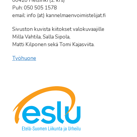
00420 Helsinki (2. krs)
Puh: 050 505 1578
email: info (at) kannelmaenvoimistelijat.fi
Sivuston kuvista kiitokset valokuvaajille
Milla Vahtila, Salla Sipola,
Matti Kilponen sekä Tomi Kajasviita.
Työhuone