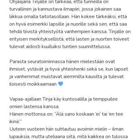
Ohjaajana Tinjalle on tärkeää, että tunneilla on
turvallinen ja kannustava ilmapiiri, jossa jokainen saa
liikkua omalla taitotasollaan. Hän kokee tärkeäksi, että
on hyvä esimerkki lapsille ja nuorille sekä sen, että saa
tehdä tiivistä yhteistyötä vanhempien kanssa. Tinjalle on
erityisen merkityksellistä, että lasten ja nuorten toiveet
tulevat aidosti kuulluiksi tuntien suunnittelussa.
Parasta seuratoiminnassa hänen mielestään ovat
ihmiset, ystävät ja hyvä yhteishenki sekä se, kun lapset
ja vanhemmat muistavat aiemmilta kausilta ja tulevat
iloisesti moikkaamaan
Vapaa-ajallaan Tinja käy kuntosalilla ja temppuilee
omien lastensa kanssa.
Hänen mottonsa on: “Älä sano koskaan ‘ei’ tai ‘en tee
ikinä’.”
Uuteen vuoteen hän suhtautuu avoimin mielin – ilman
lupauksia, mutta uteliaana siitä, mitä kaikkea on tulossa