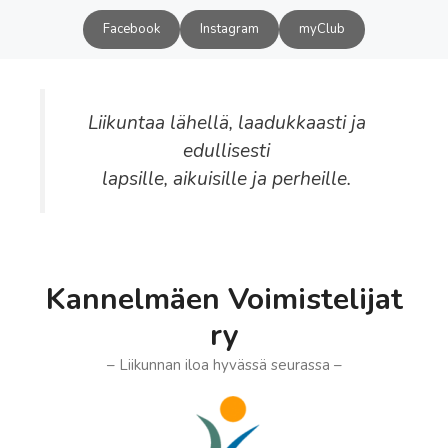
Siirry
Facebook
Instagram
myClub
sisältöön
Liikuntaa lähellä, laadukkaasti ja
edullisesti
lapsille, aikuisille ja perheille.
Kannelmäen Voimistelijat
ry
– Liikunnan iloa hyvässä seurassa –