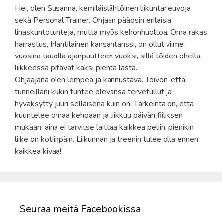
Hei, olen Susanna, kemiläislähtöinen liikuntaneuvoja
sekä Personal Trainer. Ohjaan pääosin erilaisia
lihaskuntotunteja, mutta myös kehonhuoltoa. Oma rakas
harrastus, Irlantilainen kansantanssi, on ollut viime
vuosina tauolla ajanpuutteen vuoksi, sillä töiden ohella
liikkeessä pitävät kaksi pientä lasta.
Ohjaajana olen lempeä ja kannustava. Toivon, että
tunneillani kukin tuntee olevansa tervetullut ja
hyväksytty juuri sellaisena kuin on. Tärkeintä on, että
kuuntelee omaa kehoaan ja liikkuu päivän fiiliksen
mukaan: aina ei tarvitse laittaa kaikkea peliin, pienikin
liike on kotiinpäin. Liikunnan ja treenin tulee olla ennen
kaikkea kivaa!
Seuraa meitä Facebookissa