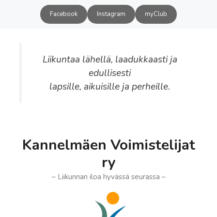
Siirry
Facebook
Instagram
myClub
sisältöön
Liikuntaa lähellä, laadukkaasti ja
edullisesti
lapsille, aikuisille ja perheille.
Kannelmäen Voimistelijat
ry
– Liikunnan iloa hyvässä seurassa –