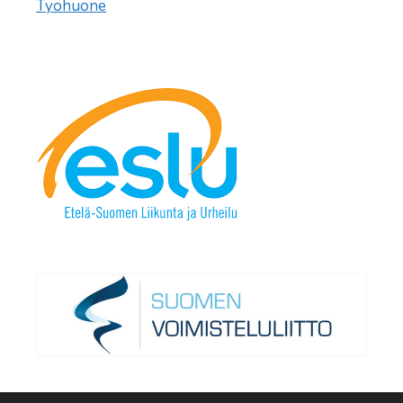
Työhuone