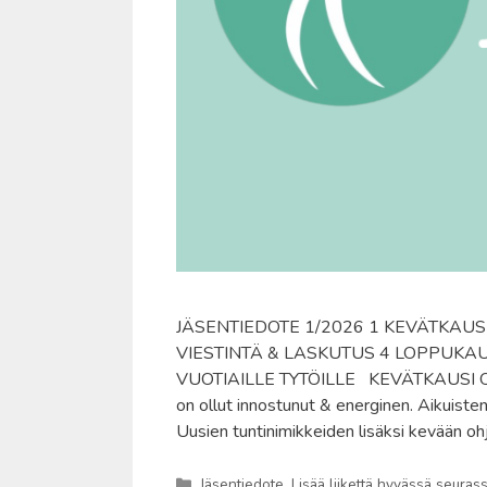
JÄSENTIEDOTE 1/2026 1 KEVÄTKAU
VIESTINTÄ & LASKUTUS 4 LOPPUKA
VUOTIAILLE TYTÖILLE KEVÄTKAUSI ON A
on ollut innostunut & energinen. Aikuisten
Uusien tuntinimikkeiden lisäksi kevään 
Kategoriat
Jäsentiedote
,
Lisää liikettä hyvässä seuras