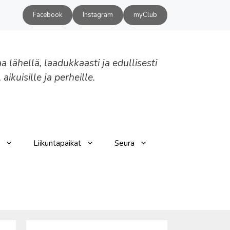
Facebook
Instagram
myClub
aa lähellä, laadukkaasti ja edullisesti
, aikuisille ja perheille.
Liikuntapaikat
Seura