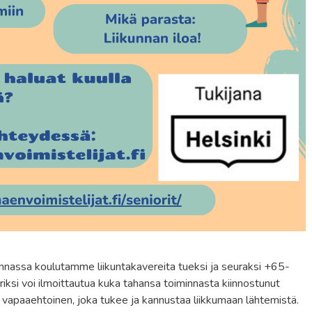
minnassa koulutamme liikuntakavereita tueksi ja seuraksi +65-
averiksi voi ilmoittautua kuka tahansa toiminnasta kiinnostunut
u vapaaehtoinen, joka tukee ja kannustaa liikkumaan lähtemistä.