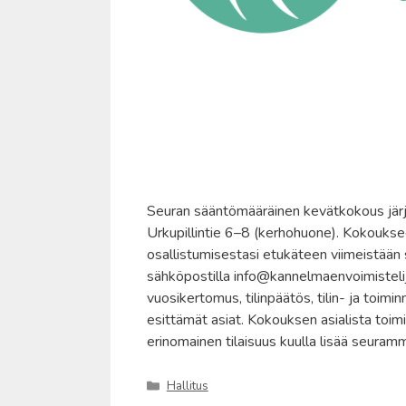
Seuran sääntömääräinen kevätkokous jär
Urkupillintie 6–8 (kerhohuone). Kokouksee
osallistumisestasi etukäteen viimeistään
sähköpostilla info@kannelmaenvoimistelija
vuosikertomus, tilinpäätös, tilin- ja toim
esittämät asiat. Kokouksen asialista toimi
erinomainen tilaisuus kuulla lisää seuram
Kategoriat
Hallitus