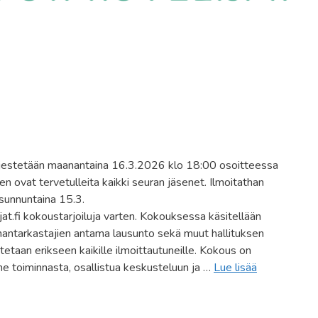
jestetään maanantaina 16.3.2026 klo 18:00 osoitteessa
n ovat tervetulleita kaikki seuran jäsenet. Ilmoitathan
 sunnuntaina 15.3.
t.fi kokoustarjoiluja varten. Kokouksessa käsitellään
innantarkastajien antama lausunto sekä muut hallituksen
tetaan erikseen kaikille ilmoittautuneille. Kokous on
me toiminnasta, osallistua keskusteluun ja …
Lue lisää