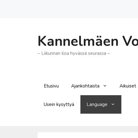
Siirry
sisältöön
Kannelmäen Voi
– Liikunnan iloa hyvässä seurassa –
Etusivu
Ajankohtaista
Aikuiset
Usein kysyttyä
Language