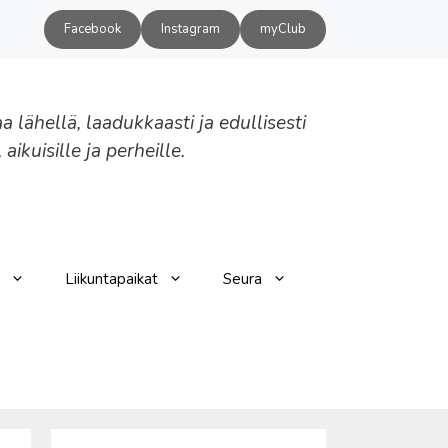
Facebook
Instagram
myClub
aa lähellä, laadukkaasti ja edullisesti
, aikuisille ja perheille.
Liikuntapaikat
Seura