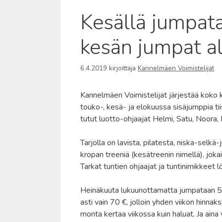
Kesällä jumpata
kesän jumpat all
6.4.2019
kirjoittaja
Kannelmäen Voimistelijat
Kannelmäen Voimistelijat järjestää koko
touko-, kesä- ja elokuussa sisäjumppia tiis
tutut luotto-ohjaajat Helmi, Satu, Noora,
Tarjolla on lavista, pilatesta, niska-sel
kropan treeniä (kesätreenin nimellä), jo
Tarkat tuntien ohjaajat ja tuntinimikkeet 
Heinäkuuta lukuunottamatta jumpataan 5–6
asti vain 70 €, jolloin yhden viikon hinnak
monta kertaa viikossa kuin haluat. Ja ain