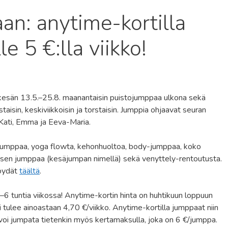
an: anytime-kortilla
e 5 €:lla viikko!
 kesän 13.5.–25.8. maanantaisin puistojumppaa ulkona sekä
taisin, keskiviikkoisin ja torstaisin. Jumppia ohjaavat seuran
 Kati, Emma ja Eeva-Maria.
kä-jumppaa, yoga flowta, kehonhuoltoa, body-jumppaa, koko
kaisen jumppaa (kesäjumpan nimellä) sekä venyttely-rentoutusta.
löydät
täältä
.
 tuntia viikossa! Anytime-kortin hinta on huhtikuun loppuun
si tulee ainoastaan 4,70 €/viikko. Anytime-kortilla jumppaat niin
a voi jumpata tietenkin myös kertamaksulla, joka on 6 €/jumppa.