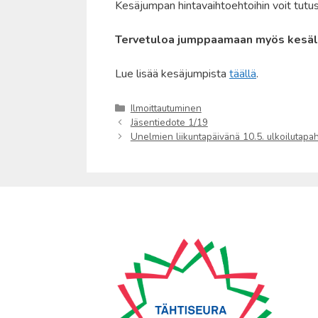
Kesäjumpan hintavaihtoehtoihin voit tutu
Tervetuloa jumppaamaan myös kesäl
Lue lisää kesäjumpista
täällä
.
Kategoriat
Ilmoittautuminen
Jäsentiedote 1/19
Unelmien liikuntapäivänä 10.5. ulkoilutap