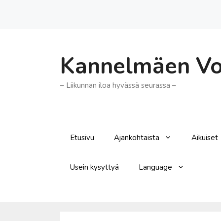
Siirry
sisältöön
Kannelmäen Voi
– Liikunnan iloa hyvässä seurassa –
Etusivu
Ajankohtaista
Aikuiset
Usein kysyttyä
Language