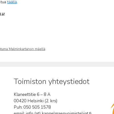
stua
täällä
.
lä!
ahtuma Malminkartanon mäellä
Toimiston yhteystiedot
Klaneettitie 6 – 8 A
00420 Helsinki (2. krs)
Puh: 050 505 1578
email: info (at) kannelmaenvoimistelijat.fi