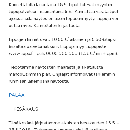
Kanneltalolla lauantaina 18.5. Liput tulevat myyntiin
lippupalveluun maanantaina 6.5. Kannattaa varata liput
ajoissa, sillä näytös on usein loppuunmyyty. Lippuja voi
ostaa myös Kanneltalon kirjastosta.
Lippujen hinnat ovat: 10,50 €/ aikuinen ja 5,50 €/lapsi
(sisältää palvelumaksun). Lippuja myy Lippupiste
www.lippu.fi , puh. 0600 900 900 (1,98€ /min + ppm).
Tiedotamme näytösten määrästä ja aikatulusta
mahdollisimman pian. Ohjaajat informoivat tarkemmin
ryhmiään lähempänä näytöstä.
PALAA
KESÄKAUSI
Tänä kesänä järjestämme aikuisten kesäkauden 13.5. –
25.8.2019. Tarjoamme jumppaa sisällä ja ulkona.