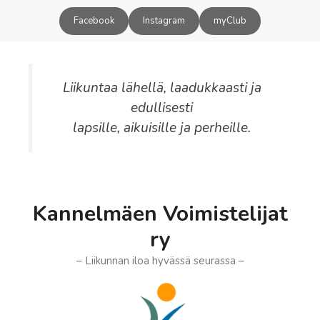
Siirry
Facebook
Instagram
myClub
sisältöön
Liikuntaa lähellä, laadukkaasti ja
edullisesti
lapsille, aikuisille ja perheille.
Kannelmäen Voimistelijat
ry
– Liikunnan iloa hyvässä seurassa –