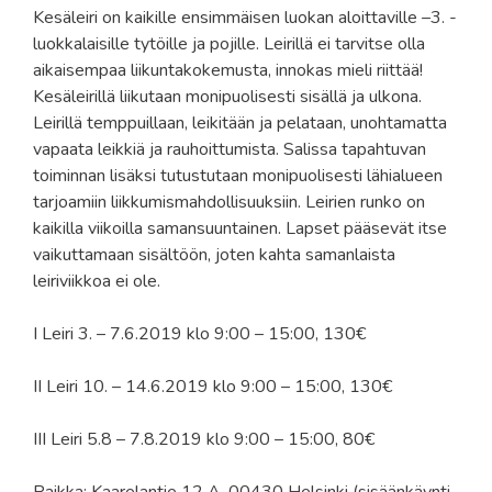
Kesäleiri on kaikille ensimmäisen luokan aloittaville –3. -
luokkalaisille tytöille ja pojille. Leirillä ei tarvitse olla
aikaisempaa liikuntakokemusta, innokas mieli riittää!
Kesäleirillä liikutaan monipuolisesti sisällä ja ulkona.
Leirillä temppuillaan, leikitään ja pelataan, unohtamatta
vapaata leikkiä ja rauhoittumista. Salissa tapahtuvan
toiminnan lisäksi tutustutaan monipuolisesti lähialueen
tarjoamiin liikkumismahdollisuuksiin. Leirien runko on
kaikilla viikoilla samansuuntainen. Lapset pääsevät itse
vaikuttamaan sisältöön, joten kahta samanlaista
leiriviikkoa ei ole.
I Leiri 3. – 7.6.2019 klo 9:00 – 15:00, 130€
II Leiri 10. – 14.6.2019 klo 9:00 – 15:00, 130€
III Leiri 5.8 – 7.8.2019 klo 9:00 – 15:00, 80€
Paikka: Kaarelantie 12 A, 00430 Helsinki (sisäänkäynti