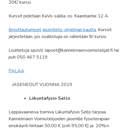
30€/ kurssi
Kurssit pidetään KaVo-salilla, os. Kaarelantie 12 A.
Ilmoittautumiset jäsentieto-ohjelman kautta
. Kurssit
järjestetään, jos osallistujia on vähintään 8/ kurssi.
Lisätietoja sposti: lapset@kannelmaenvoimistelijat.fi tai
puh 050 467 5119.
PALAA
JÄSENEDUT VUONNA 2019
Liikuntafysio Sello
Leppävaarassa toimiva Liikuntafysio Sello tarjoaa
Kannelmäen Voimistelijoiden jäsenille fysioterapian
ensikäynti hintaan 50,00 € (ovh 95,00 €) ja 20%:n