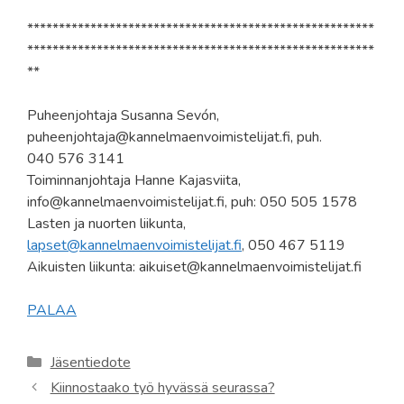
*******************************************************
*******************************************************
**
Puheenjohtaja Susanna Sevón,
puheenjohtaja@kannelmaenvoimistelijat.fi, puh.
040 576 3141
Toiminnanjohtaja Hanne Kajasviita,
info@kannelmaenvoimistelijat.fi, puh: 050 505 1578
Lasten ja nuorten liikunta,
lapset@kannelmaenvoimistelijat.fi
, 050 467 5119
Aikuisten liikunta: aikuiset@kannelmaenvoimistelijat.fi
PALAA
Kategoriat
Jäsentiedote
Kiinnostaako työ hyvässä seurassa?