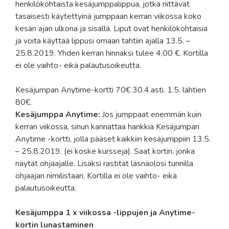
henkilökohtaista kesäjumppalippua, jotka riittävät
tasaisesti käytettyinä jumppaan kerran viikossa koko
kesän ajan ulkona ja sisällä. Liput ovat henkilökohtaisia
ja voita käyttää lippusi omaan tahtiin ajalla 13.5. –
25.8.2019. Yhden kerran hinnaksi tulee 4,00 €. Kortilla
ei ole vaihto- eikä palautusoikeutta.
Kesäjumpan Anytime-kortti 70€ 30.4.asti. 1.5. lähtien
80€.
Kesäjumppa Anytime:
Jos jumppaat enemmän kuin
kerran viikossa, sinun kannattaa hankkia Kesäjumpan
Anytime -kortti, jolla pääset kaikkiin kesäjumppiin 13.5.
– 25.8.2019. (ei koske kursseja). Saat kortin, jonka
näytät ohjaajalle. Lisäksi rastitat läsnäolosi tunnilla
ohjaajan nimilistaan. Kortilla ei ole vaihto- eikä
palautusoikeutta.
Kesäjumppa 1 x viikossa -lippujen ja Anytime-
kortin lunastaminen