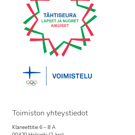
Toimiston yhteystiedot
Klaneettitie 6 – 8 A
00420 Helsinki (2. krs)