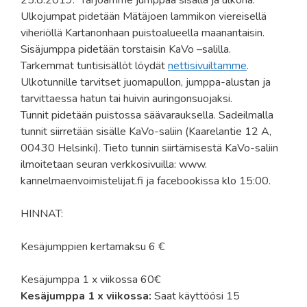
Ulkojumpat pidetään Mätäjoen lammikon viereisellä
viheriöllä Kartanonhaan puistoalueella maanantaisin.
Sisäjumppa pidetään torstaisin KaVo –salilla.
Tarkemmat tuntisisällöt löydät
nettisivuiltamme
.
Ulkotunnille tarvitset juomapullon, jumppa-alustan ja
tarvittaessa hatun tai huivin auringonsuojaksi.
Tunnit pidetään puistossa säävarauksella. Sadeilmalla
tunnit siirretään sisälle KaVo-saliin (Kaarelantie 12 A,
00430 Helsinki). Tieto tunnin siirtämisestä KaVo-saliin
ilmoitetaan seuran verkkosivuilla: www.
kannelmaenvoimistelijat.fi ja facebookissa klo 15:00.
HINNAT:
Kesäjumppien kertamaksu 6 €
Kesäjumppa 1 x viikossa 60€
Kesäjumppa 1 x viikossa:
Saat käyttöösi 15