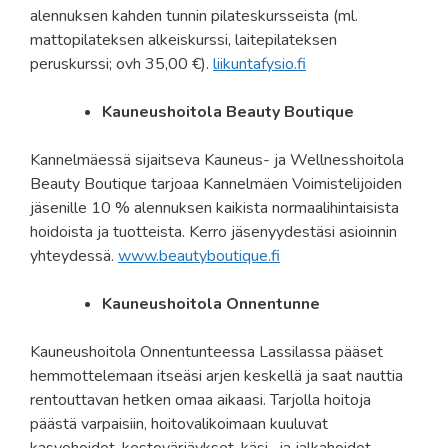
alennuksen kahden tunnin pilateskursseista (ml.
mattopilateksen alkeiskurssi, laitepilateksen
peruskurssi; ovh 35,00 €).
liikuntafysio.fi
Kauneushoitola Beauty Boutique
Kannelmäessä sijaitseva Kauneus- ja Wellnesshoitola
Beauty Boutique tarjoaa Kannelmäen Voimistelijoiden
jäsenille 10 % alennuksen kaikista normaalihintaisista
hoidoista ja tuotteista. Kerro jäsenyydestäsi asioinnin
yhteydessä.
www.beautyboutique.fi
Kauneushoitola Onnentunne
Kauneushoitola Onnentunteessa Lassilassa pääset
hemmottelemaan itseäsi arjen keskellä ja saat nauttia
rentouttavan hetken omaa aikaasi. Tarjolla hoitoja
päästä varpaisiin, hoitovalikoimaan kuuluvat
kasvohoidot, kestovärjäykset, käsi- ja jalkahoidot,