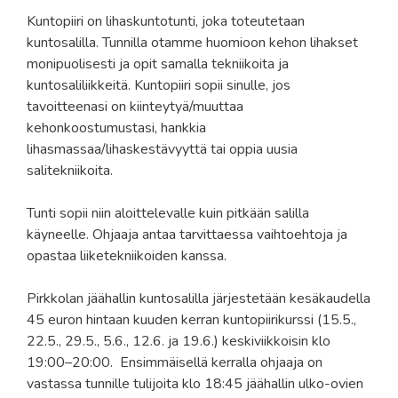
Kuntopiiri on lihaskuntotunti, joka toteutetaan
kuntosalilla. Tunnilla otamme huomioon kehon lihakset
monipuolisesti ja opit samalla tekniikoita ja
kuntosaliliikkeitä. Kuntopiiri sopii sinulle, jos
tavoitteenasi on kiinteytyä/muuttaa
kehonkoostumustasi, hankkia
lihasmassaa/lihaskestävyyttä tai oppia uusia
salitekniikoita.
Tunti sopii niin aloittelevalle kuin pitkään salilla
käyneelle. Ohjaaja antaa tarvittaessa vaihtoehtoja ja
opastaa liiketekniikoiden kanssa.
Pirkkolan jäähallin kuntosalilla järjestetään kesäkaudella
45 euron hintaan kuuden kerran kuntopiirikurssi (15.5.,
22.5., 29.5., 5.6., 12.6. ja 19.6.) keskiviikkoisin klo
19:00–20:00. Ensimmäisellä kerralla ohjaaja on
vastassa tunnille tulijoita klo 18:45 jäähallin ulko-ovien