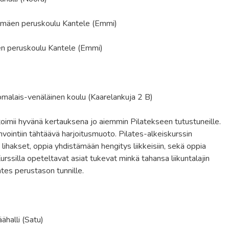
lmäen peruskoulu Kantele (Emmi)
n peruskoulu Kantele (Emmi)
malais-venäläinen koulu (Kaarelankuja 2 B)
ja toimii hyvänä kertauksena jo aiemmin Pilatekseen tutustuneille.
vointiin tähtäävä harjoitusmuoto. Pilates-alkeiskurssin
lihakset, oppia yhdistämään hengitys liikkeisiin, sekä oppia
rssilla opeteltavat asiat tukevat minkä tahansa liikuntalajin
ates perustason tunnille.
halli (Satu)