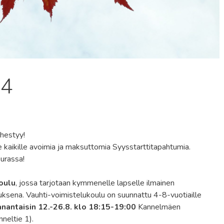
24
hestyy!
kaikille avoimia ja maksuttomia Syysstarttitapahtumia.
urassa!
oulu
, jossa tarjotaan kymmenelle lapselle ilmainen
uksena. Vauhti-voimistelukoulu on suunnattu 4-8-vuotiaille
nantaisin 12.-26.8. klo 18:15-19:00
Kannelmäen
neltie 1).