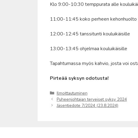
Klo 9:00-10:30 temppurata alle kouluikäi
11:00-11:45 koko perheen kehonhuolto
12:00-12:45 tanssitunti kouluikäisille
13:00-13:45 ohjelmaa kouluikäisille
Tapahtumassa myös kahvio, josta voi osta
Pirteää syksyn odotusta!
Kategoriat
Ilmoittautuminen
Puheenjohtajan terveiset syksy 2024
Jäsentiedote 7/2024 (23.8.2024)