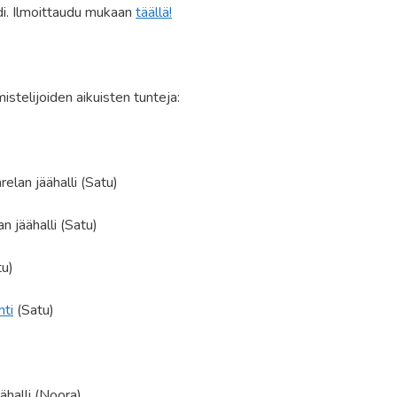
di. Ilmoittaudu mukaan
täällä!
telijoiden aikuisten tunteja:
lan jäähalli (Satu)
 jäähalli (Satu)
u)
nti
(Satu)
halli (Noora)