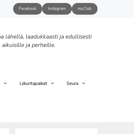
Facebook
Instagram
myClub
aa lähellä, laadukkaasti ja edullisesti
, aikuisille ja perheille.
Liikuntapaikat
Seura