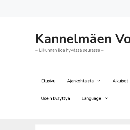
Siirry
sisältöön
Kannelmäen Voi
– Liikunnan iloa hyvässä seurassa –
Etusivu
Ajankohtaista
Aikuiset
Usein kysyttyä
Language