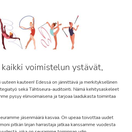
kaikki voimistelun ystävät,
ksi uuteen kauteen! Edessä on jännittävä ja merkityksellinen
trategiatyö sekä Tähtiseura-auditointi. Nämä kehitysaskeleet
me pysyy elinvoimaisena ja tarjoaa laadukasta toimintaa
a seuramme jäsenmäärä kasvaa. On upeaa toivottaa uudet
ä moni pitkän linjan harrastaja jatkaa kanssamme vuodesta
syydestä, joka on seuramme toiminnan ydin.