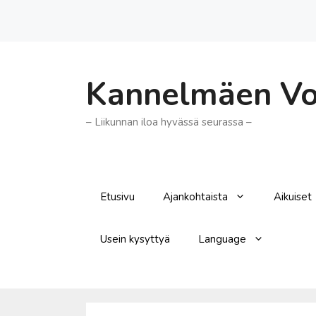
Siirry
sisältöön
Kannelmäen Voi
– Liikunnan iloa hyvässä seurassa –
Etusivu
Ajankohtaista
Aikuiset
Usein kysyttyä
Language