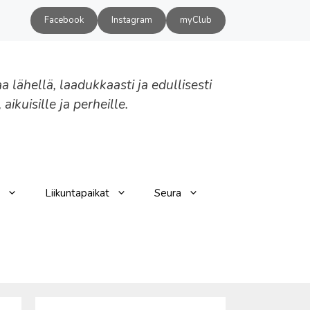
Facebook
Instagram
myClub
aa lähellä, laadukkaasti ja edullisesti
, aikuisille ja perheille.
Liikuntapaikat
Seura