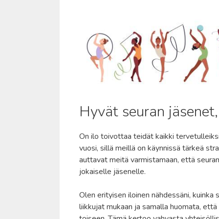
Hyvät seuran jäsenet, 
On ilo toivottaa teidät kaikki tervetullei
vuosi, sillä meillä on käynnissä tärkeä s
auttavat meitä varmistamaan, että seuram
jokaiselle jäsenelle.
Olen erityisen iloinen nähdessäni, kuink
liikkujat mukaan ja samalla huomata, ett
toiseen. Tämä kertoo vahvasta yhteisölli