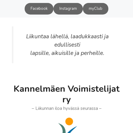
Siirry
Facebook
Instagram
myClub
sisältöön
Liikuntaa lähellä, laadukkaasti ja
edullisesti
lapsille, aikuisille ja perheille.
Kannelmäen Voimistelijat
ry
– Liikunnan iloa hyvässä seurassa –