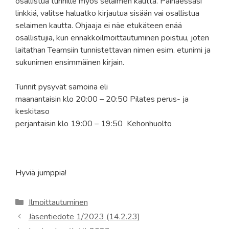
osallistua tunnille myös selaimen kautta. Painaessasi
linkkiä, valitse haluatko kirjautua sisään vai osallistua
selaimen kautta. Ohjaaja ei näe etukäteen enää
osallistujia, kun ennakkoilmoittautuminen poistuu, joten
laitathan Teamsiin tunnistettavan nimen esim. etunimi ja
sukunimen ensimmäinen kirjain.
Tunnit pysyvät samoina eli
maanantaisin klo 20:00 – 20:50 Pilates perus- ja
keskitaso
perjantaisin klo 19:00 – 19:50 Kehonhuolto
Hyviä jumppia!
Kategoriat
Ilmoittautuminen
Jäsentiedote 1/2023 (14.2.23)