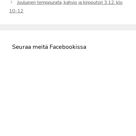
Jouluinen temppurata, kahvio ja kirpputori 3.12. klo
10-12
Seuraa meitä Facebookissa