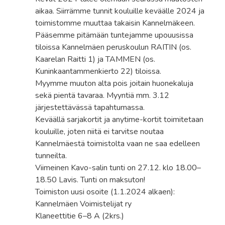
aikaa. Siirrämme tunnit kouluille keväälle 2024 ja
toimistomme muuttaa takaisin Kannelmäkeen.
Pääsemme pitämään tuntejamme upouusissa
tiloissa Kannelmäen peruskoulun RAITIN (os.
Kaarelan Raitti 1) ja TAMMEN (os.
Kuninkaantammenkierto 22) tiloissa.
Myymme muuton alta pois joitain huonekaluja
sekä pientä tavaraa. Myyntiä mm. 3.12
järjestettävässä tapahtumassa.
Keväällä sarjakortit ja anytime-kortit toimitetaan
kouluille, joten niitä ei tarvitse noutaa
Kannelmäestä toimistolta vaan ne saa edelleen
tunneilta.
Viimeinen Kavo-salin tunti on 27.12. klo 18.00–
18.50 Lavis. Tunti on maksuton!
Toimiston uusi osoite (1.1.2024 alkaen):
Kannelmäen Voimistelijat ry
Klaneettitie 6–8 A (2krs.)