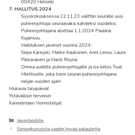
00420 Helsinki
7. HALLITUS 2024
Syyskokouksessa 22.11.23 valittiin seuralle uusi
puheenjohtaja seuraavaksi kahdeksi vuodeksi.
Puheenjohtajana aloittaa 1.1.2024 Pauliina
Kujansuu.
Hallituksen jäsenet vuonna 2024:
Sirpa Karejoki, Marke Kaukonen, Anni Lensu, Laura
Pikkarainen ja Manti Röynä.
Onnea uudelle puheenjohtajalle ja iso kiitos Tuuli
Miettiselle, joka toimi seuran puheenjohtajana
neljän vuoden ajan!
Mukavia talvipäiviä!
Ystävällisin terveisin
Kannelmäen Voimistelijat
Kategoriat
Jäsentiedote
Seniorikurssista saatiin hyvää palautetta