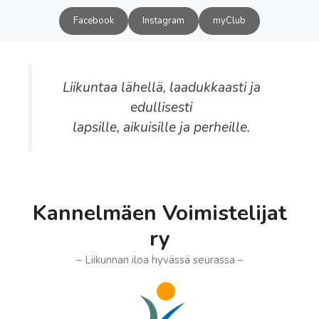
Siirry
Facebook
Instagram
myClub
sisältöön
Liikuntaa lähellä, laadukkaasti ja
edullisesti
lapsille, aikuisille ja perheille.
Kannelmäen Voimistelijat
ry
– Liikunnan iloa hyvässä seurassa –