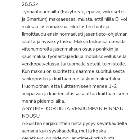
28.5.24
Työnantajaeduilla (Eazybreak, epassi, virikeseteli
ja Smartum) maksaessasi muista, että niillä EI voi
maksaa jäsenmaksua, eikä lasten tunteja.
Ilmoittaudu ensin normaalisti jäsentieto-ohjelman
kautta ja hyväksy lasku. Maksa laskussa olevalla
viitenumerolla jäsenmaksun osuus pankkiin ja
kausimaksu työnantajaedulla mobiilisovelluksella,
verkkopalvelussa tai tuomalla setelit toimistolle.
Kun maksu on suoritettu, saamme suorituksesta
sähköpostin ja kuittaamme laskun maksetuksi.
Huomioithan, että kuittaamiseen menee 1-2
arkipäivää ja kauden alussa saattaa kuittaamiseen
mennä pidempi aika.
ANYTIME-KORTIN JA VESIJUMPAN HINNAN
NOUSU
Aikuisten sarjakorttien hinta pysyy kevätkaudella
samana kuin syyskaudella, mutta koska
kevätkausi on pidempi, anytime-kortin hinta