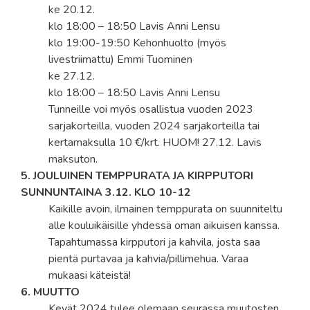
ke 20.12.
klo 18:00 – 18:50 Lavis Anni Lensu
klo 19:00-19:50 Kehonhuolto (myös
livestriimattu) Emmi Tuominen
ke 27.12.
klo 18:00 – 18:50 Lavis Anni Lensu
Tunneille voi myös osallistua vuoden 2023
sarjakorteilla, vuoden 2024 sarjakorteilla tai
kertamaksulla 10 €/krt. HUOM! 27.12. Lavis
maksuton.
5. JOULUINEN TEMPPURATA JA KIRPPUTORI
SUNNUNTAINA 3.12. KLO 10-12
Kaikille avoin, ilmainen temppurata on suunniteltu
alle kouluikäisille yhdessä oman aikuisen kanssa.
Tapahtumassa kirpputori ja kahvila, josta saa
pientä purtavaa ja kahvia/pillimehua. Varaa
mukaasi käteistä!
6. MUUTTO
Kevät 2024 tulee olemaan seurassa muutosten