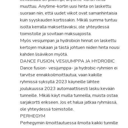
muuttuu. Anytime-kortin uusi hinta on laskettu
suoraan niin, että uudet viikot ovat samanhintaisia
kuin syyskauden kortissakin. Mikäli summa tuntuu
isolta kerralla maksettavaksi, ole yhteydessä
toimistolle ja sovitaan maksuajoista.
Myös vesijumpan ja hydrobicin hinnat on laskettu
kertojen mukaan ja tästä johtuen niiden hinta nousi
kahden lisäviikon myötä.
DANCE FUSION, VESIJUMPPA JA HYDROBIC
Dance fusion- vesijumppa- ja hydrobic-ryhmien ei
tarvitse ennakkoilmoittautua, vaan kaikille
ryhmissä syksyllä 2023 käyneille lähtee
joulukuussa 2023 automaattisesti lasku kevään
tunneille. Mikäli käyt muilla tunneilla, muista ostaa
sarjakortti erikseen. Jos et halua jatkaa ryhmässä,
ole yhteydessä toimistolle.
PERHEGYM
Perhegymiin ilmoittautuessa ilmoita kaikki tunnille