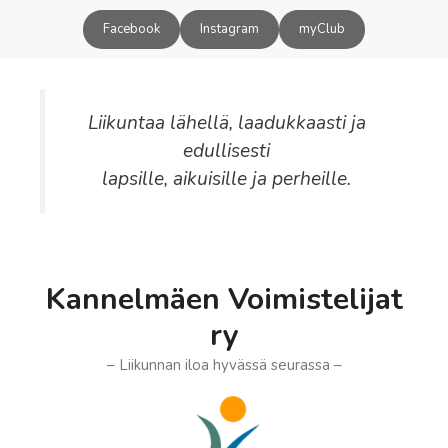
Siirry
Facebook
Instagram
myClub
sisältöön
Liikuntaa lähellä, laadukkaasti ja
edullisesti
lapsille, aikuisille ja perheille.
Kannelmäen Voimistelijat
ry
– Liikunnan iloa hyvässä seurassa –