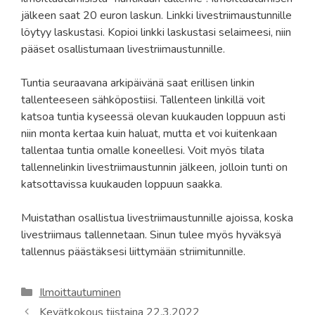
jälkeen saat 20 euron laskun. Linkki livestriimaustunnille
löytyy laskustasi. Kopioi linkki laskustasi selaimeesi, niin
pääset osallistumaan livestriimaustunnille.
Tuntia seuraavana arkipäivänä saat erillisen linkin
tallenteeseen sähköpostiisi. Tallenteen linkillä voit
katsoa tuntia kyseessä olevan kuukauden loppuun asti
niin monta kertaa kuin haluat, mutta et voi kuitenkaan
tallentaa tuntia omalle koneellesi. Voit myös tilata
tallennelinkin livestriimaustunnin jälkeen, jolloin tunti on
katsottavissa kuukauden loppuun saakka.
Muistathan osallistua livestriimaustunnille ajoissa, koska
livestriimaus tallennetaan. Sinun tulee myös hyväksyä
tallennus päästäksesi liittymään striimitunnille.
Kategoriat
Ilmoittautuminen
Kevätkokous tiistaina 22.3.2022