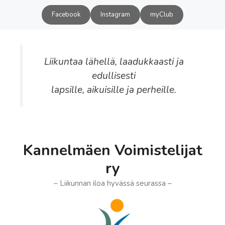
Siirry
Facebook
Instagram
myClub
sisältöön
Liikuntaa lähellä, laadukkaasti ja
edullisesti
lapsille, aikuisille ja perheille.
Kannelmäen Voimistelijat
ry
– Liikunnan iloa hyvässä seurassa –