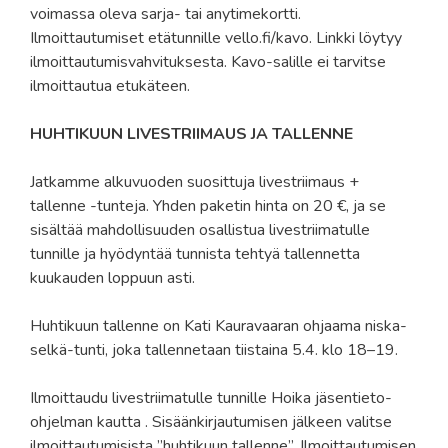
voimassa oleva sarja- tai anytimekortti.
Ilmoittautumiset etätunnille vello.fi/kavo. Linkki löytyy
ilmoittautumisvahvituksesta. Kavo-salille ei tarvitse
ilmoittautua etukäteen.
HUHTIKUUN LIVESTRIIMAUS JA TALLENNE
Jatkamme alkuvuoden suosittuja livestriimaus +
tallenne -tunteja. Yhden paketin hinta on 20 €, ja se
sisältää mahdollisuuden osallistua livestriimatulle
tunnille ja hyödyntää tunnista tehtyä tallennetta
kuukauden loppuun asti.
Huhtikuun tallenne on Kati Kauravaaran ohjaama niska-
selkä-tunti, joka tallennetaan tiistaina 5.4. klo 18–19.
Ilmoittaudu livestriimatulle tunnille Hoika jäsentieto-
ohjelman kautta . Sisäänkirjautumisen jälkeen valitse
ilmoittautumisista ”huhtikuun tallenne”. Ilmoittautumisen