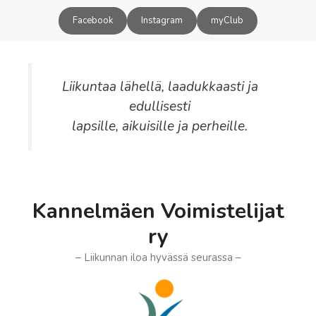
Siirry
Facebook
Instagram
myClub
sisältöön
Liikuntaa lähellä, laadukkaasti ja
edullisesti
lapsille, aikuisille ja perheille.
Kannelmäen Voimistelijat
ry
– Liikunnan iloa hyvässä seurassa –