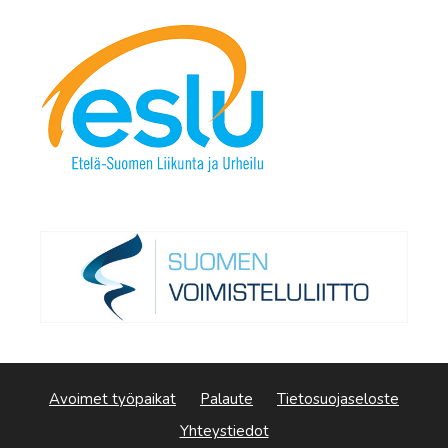
Avoimet työpaikat
Palaute
Tietosuojaseloste
Yhteystiedot