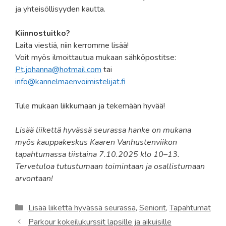
ja yhteisöllisyyden kautta.
Kiinnostuitko?
Laita viestiä, niin kerromme lisää!
Voit myös ilmoittautua mukaan sähköpostitse:
Pt.johanna@hotmail.com
tai
info@kannelmaenvoimistelijat.fi
Tule mukaan liikkumaan ja tekemään hyvää!
Lisää liikettä hyvässä seurassa hanke on mukana
myös kauppakeskus Kaaren Vanhustenviikon
tapahtumassa tiistaina 7.10.2025 klo 10–13.
Tervetuloa tutustumaan toimintaan ja osallistumaan
arvontaan!
Kategoriat
Lisää liikettä hyvässä seurassa
,
Seniorit
,
Tapahtumat
Parkour kokeilukurssit lapsille ja aikuisille