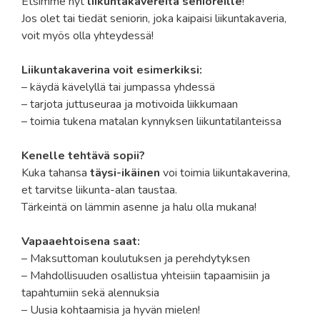
Etsimme nyt
liikuntakavereita senioreille
!
Jos olet tai tiedät seniorin, joka kaipaisi liikuntakaveria,
voit myös olla yhteydessä!
Liikuntakaverina voit esimerkiksi:
– käydä kävelyllä tai jumpassa yhdessä
– tarjota juttuseuraa ja motivoida liikkumaan
– toimia tukena matalan kynnyksen liikuntatilanteissa
Kenelle tehtävä sopii?
Kuka tahansa
täysi-ikäinen
voi toimia liikuntakaverina,
et tarvitse liikunta-alan taustaa.
Tärkeintä on lämmin asenne ja halu olla mukana!
Vapaaehtoisena saat:
– Maksuttoman koulutuksen ja perehdytyksen
– Mahdollisuuden osallistua yhteisiin tapaamisiin ja
tapahtumiin sekä alennuksia
– Uusia kohtaamisia ja hyvän mielen!