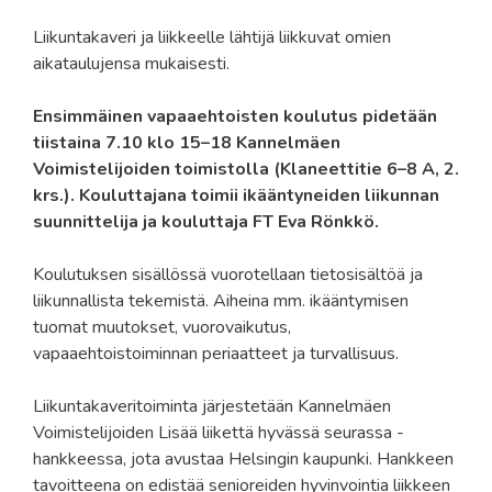
Liikuntakaveri ja liikkeelle lähtijä liikkuvat omien
aikataulujensa mukaisesti.
Ensimmäinen vapaaehtoisten koulutus pidetään
tiistaina 7.10 klo 15–18 Kannelmäen
Voimistelijoiden toimistolla (Klaneettitie 6–8 A, 2.
krs.). Kouluttajana toimii ikääntyneiden liikunnan
suunnittelija ja kouluttaja FT Eva Rönkkö.
Koulutuksen sisällössä vuorotellaan tietosisältöä ja
liikunnallista tekemistä. Aiheina mm. ikääntymisen
tuomat muutokset, vuorovaikutus,
vapaaehtoistoiminnan periaatteet ja turvallisuus.
Liikuntakaveritoiminta järjestetään Kannelmäen
Voimistelijoiden Lisää liikettä hyvässä seurassa -
hankkeessa, jota avustaa Helsingin kaupunki. Hankkeen
tavoitteena on edistää senioreiden hyvinvointia liikkeen