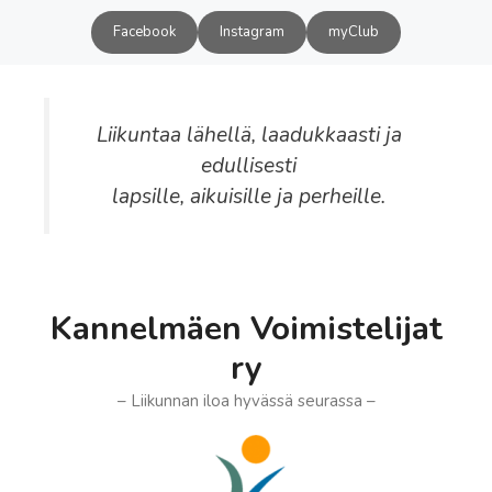
Siirry
Facebook
Instagram
myClub
sisältöön
Liikuntaa lähellä, laadukkaasti ja
edullisesti
lapsille, aikuisille ja perheille.
Kannelmäen Voimistelijat
ry
– Liikunnan iloa hyvässä seurassa –