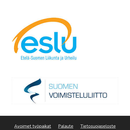
Avoimet työpaikat
Palaute
Tietosuojaseloste