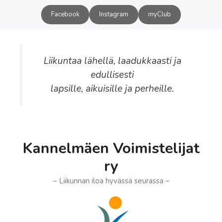
Siirry
Facebook
Instagram
myClub
sisältöön
Liikuntaa lähellä, laadukkaasti ja
edullisesti
lapsille, aikuisille ja perheille.
Kannelmäen Voimistelijat
ry
– Liikunnan iloa hyvässä seurassa –