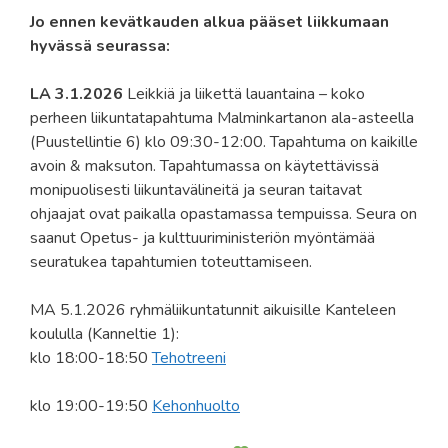
Jo ennen kevätkauden alkua pääset liikkumaan
hyvässä seurassa:
LA 3.1.2026
Leikkiä ja liikettä lauantaina – koko
perheen liikuntatapahtuma Malminkartanon ala-asteella
(Puustellintie 6) klo 09:30-12:00. Tapahtuma on kaikille
avoin & maksuton. Tapahtumassa on käytettävissä
monipuolisesti liikuntavälineitä ja seuran taitavat
ohjaajat ovat paikalla opastamassa tempuissa. Seura on
saanut Opetus- ja kulttuuriministeriön myöntämää
seuratukea tapahtumien toteuttamiseen.
MA 5.1.2026 ryhmäliikuntatunnit aikuisille Kanteleen
koululla (Kanneltie 1):
klo 18:00-18:50
Tehotreeni
klo 19:00-19:50
Kehonhuolto