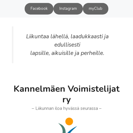
Siirry
Facebook
Instagram
myClub
sisältöön
Liikuntaa lähellä, laadukkaasti ja
edullisesti
lapsille, aikuisille ja perheille.
Kannelmäen Voimistelijat
ry
– Liikunnan iloa hyvässä seurassa –