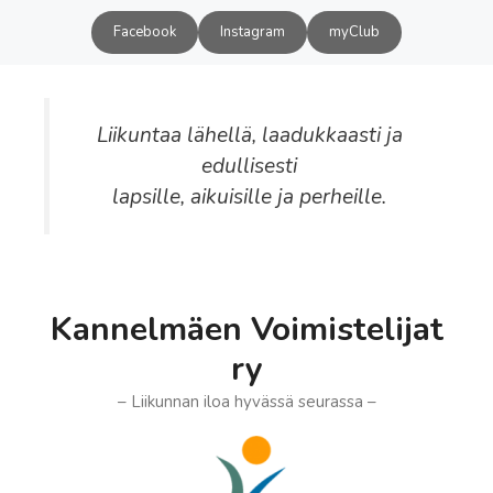
Siirry
Facebook
Instagram
myClub
sisältöön
Liikuntaa lähellä, laadukkaasti ja
edullisesti
lapsille, aikuisille ja perheille.
Kannelmäen Voimistelijat
ry
– Liikunnan iloa hyvässä seurassa –