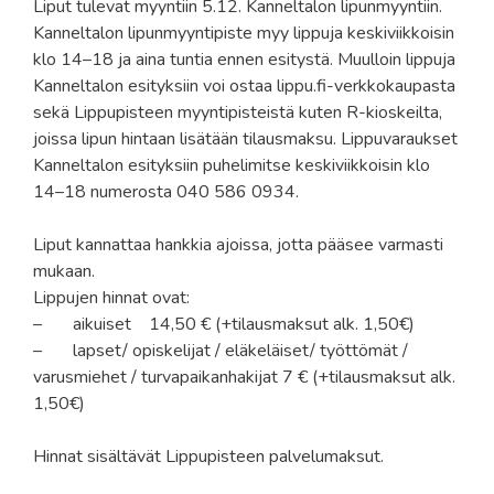
Liput tulevat myyntiin 5.12. Kanneltalon lipunmyyntiin.
Kanneltalon lipunmyyntipiste myy lippuja keskiviikkoisin
klo 14–18 ja aina tuntia ennen esitystä. Muulloin lippuja
Kanneltalon esityksiin voi ostaa lippu.fi-verkkokaupasta
sekä Lippupisteen myyntipisteistä kuten R-kioskeilta,
joissa lipun hintaan lisätään tilausmaksu. Lippuvaraukset
Kanneltalon esityksiin puhelimitse keskiviikkoisin klo
14–18 numerosta 040 586 0934.
Liput kannattaa hankkia ajoissa, jotta pääsee varmasti
mukaan.
Lippujen hinnat ovat:
– aikuiset 14,50 € (+tilausmaksut alk. 1,50€)
– lapset/ opiskelijat / eläkeläiset/ työttömät /
varusmiehet / turvapaikanhakijat 7 € (+tilausmaksut alk.
1,50€)
Hinnat sisältävät Lippupisteen palvelumaksut.