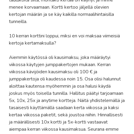
menee korvaamaan. Kortti kertoo jäljellä olevien
kertojan määrän ja se käy kaikilla normaalihintaisilla
tunneilla.
10 kerran korttini loppui, miksi en voi maksaa viimeisiä
kertoja kertamaksulla?
Aiemmin käytössä oli kausimaksu, joka määräytyi
viikossa käytyjen jumppakertojen mukaan. Kerran
viikossa kävijöiden kausimaksu oli 100 € ja
jumppakertoja oli kaudessa noin 15. Osa olisi halunnut
aloittaa kautensa myöhemmin ja osa halusi käydä
joskus myös toisella tunnilla. Hallitus päätyi tarjoamaan
5x, 10x, 25x ja anytime kortteja. Näitä yhdistelemällä ja
tasaisesti käyttämällä saadaan kerta viikossa ja kaksi
kertaa viikossa paketit, sekä joustoa niihin. Hinnallisesti
ja määrällisesti 10x kortti ja 5x-kortti vastaavat
aiempaa kerran viikossa kausimaksua. Seurana emme