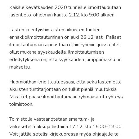
Kaikille kevätkauden 2020 tunneille ilmoittaudutaan
jäsentieto-ohjelman kautta 2.12. klo 9:00 alkaen.
Lasten ja erityishintaisten aikuisten tuntien
ennakkoilmoittautuminen on auki 26.12. asti. Pääset
ilmoittautumaan ainoastaan niihin ryhmiin, joissa olet
ollut mukana syyskaudella. Ilmoittautumisen
edellytyksenä on, että syyskauden jumppamaksu on
maksettu.
Huomioithan ilmoittautuessasi, että sekä lasten että
aikuisten tuntitarjontaan on tullut pieniä muutoksia.
Mikäli et pääse ilmoittautumaan ryhmääsi, ota yhteys
toimistoon.
Toimistolla vastaanotetaan smartum- ja
virikesetelimaksuja tiistaina 17.12. klo 15:00–18:00.
Voit jättää setelisi kirjekuoressa myös ohjaajalle tai