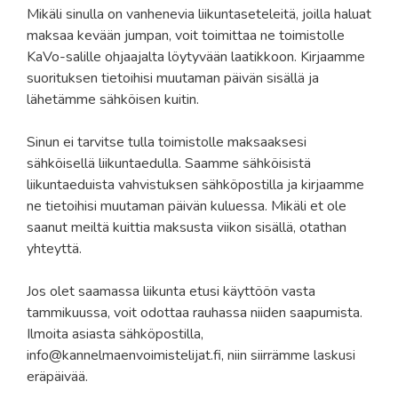
Mikäli sinulla on vanhenevia liikuntaseteleitä, joilla haluat
maksaa kevään jumpan, voit toimittaa ne toimistolle
KaVo-salille ohjaajalta löytyvään laatikkoon. Kirjaamme
suorituksen tietoihisi muutaman päivän sisällä ja
lähetämme sähköisen kuitin.
Sinun ei tarvitse tulla toimistolle maksaaksesi
sähköisellä liikuntaedulla. Saamme sähköisistä
liikuntaeduista vahvistuksen sähköpostilla ja kirjaamme
ne tietoihisi muutaman päivän kuluessa. Mikäli et ole
saanut meiltä kuittia maksusta viikon sisällä, otathan
yhteyttä.
Jos olet saamassa liikunta etusi käyttöön vasta
tammikuussa, voit odottaa rauhassa niiden saapumista.
Ilmoita asiasta sähköpostilla,
info@kannelmaenvoimistelijat.fi, niin siirrämme laskusi
eräpäivää.