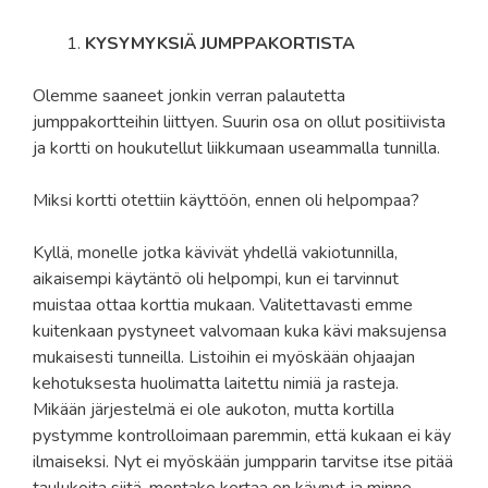
KYSYMYKSIÄ JUMPPAKORTISTA
Olemme saaneet jonkin verran palautetta
jumppakortteihin liittyen. Suurin osa on ollut positiivista
ja kortti on houkutellut liikkumaan useammalla tunnilla.
Miksi kortti otettiin käyttöön, ennen oli helpompaa?
Kyllä, monelle jotka kävivät yhdellä vakiotunnilla,
aikaisempi käytäntö oli helpompi, kun ei tarvinnut
muistaa ottaa korttia mukaan. Valitettavasti emme
kuitenkaan pystyneet valvomaan kuka kävi maksujensa
mukaisesti tunneilla. Listoihin ei myöskään ohjaajan
kehotuksesta huolimatta laitettu nimiä ja rasteja.
Mikään järjestelmä ei ole aukoton, mutta kortilla
pystymme kontrolloimaan paremmin, että kukaan ei käy
ilmaiseksi. Nyt ei myöskään jumpparin tarvitse itse pitää
taulukoita siitä, montako kertaa on käynyt ja minne