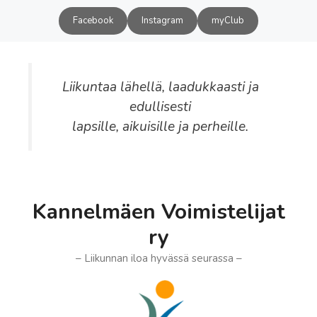
Siirry
Facebook
Instagram
myClub
sisältöön
Liikuntaa lähellä, laadukkaasti ja
edullisesti
lapsille, aikuisille ja perheille.
Kannelmäen Voimistelijat
ry
– Liikunnan iloa hyvässä seurassa –