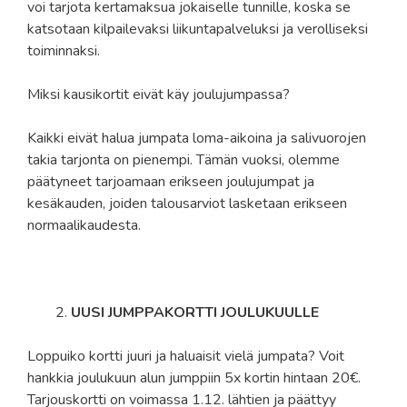
voi tarjota kertamaksua jokaiselle tunnille, koska se
katsotaan kilpailevaksi liikuntapalveluksi ja verolliseksi
toiminnaksi.
Miksi kausikortit eivät käy joulujumpassa?
Kaikki eivät halua jumpata loma-aikoina ja salivuorojen
takia tarjonta on pienempi. Tämän vuoksi, olemme
päätyneet tarjoamaan erikseen joulujumpat ja
kesäkauden, joiden talousarviot lasketaan erikseen
normaalikaudesta.
UUSI JUMPPAKORTTI JOULUKUULLE
Loppuiko kortti juuri ja haluaisit vielä jumpata? Voit
hankkia joulukuun alun jumppiin 5x kortin hintaan 20€.
Tarjouskortti on voimassa 1.12. lähtien ja päättyy