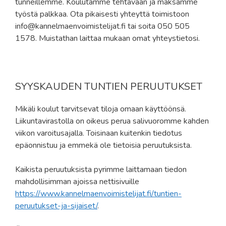
tunneillemme. Koulutamme tehtävään ja maksamme
työstä palkkaa. Ota pikaisesti yhteyttä toimistoon
info@kannelmaenvoimistelijat.fi tai soita 050 505
1578. Muistathan laittaa mukaan omat yhteystietosi.
SYYSKAUDEN TUNTIEN PERUUTUKSET
Mikäli koulut tarvitsevat tiloja omaan käyttöönsä.
Liikuntavirastolla on oikeus perua salivuoromme kahden
viikon varoitusajalla. Toisinaan kuitenkin tiedotus
epäonnistuu ja emmekä ole tietoisia peruutuksista.
Kaikista peruutuksista pyrimme laittamaan tiedon
mahdollisimman ajoissa nettisivuille
https://www.kannelmaenvoimistelijat.fi/tuntien-
peruutukset-ja-sijaiset/
.