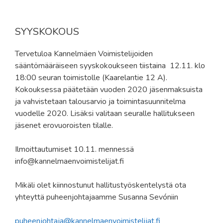
SYYSKOKOUS
Tervetuloa Kannelmäen Voimistelijoiden
sääntömääräiseen syyskokoukseen tiistaina 12.11. klo
18:00 seuran toimistolle (Kaarelantie 12 A).
Kokouksessa päätetään vuoden 2020 jäsenmaksuista
ja vahvistetaan talousarvio ja toimintasuunnitelma
vuodelle 2020. Lisäksi valitaan seuralle hallitukseen
jäsenet erovuoroisten tilalle.
Ilmoittautumiset 10.11. mennessä
info@kannelmaenvoimistelijat.fi
Mikäli olet kiinnostunut hallitustyöskentelystä ota
yhteyttä puheenjohtajaamme Susanna Sevóniin
puheenjohtaja@kannelmaenvoimistelijat.fi