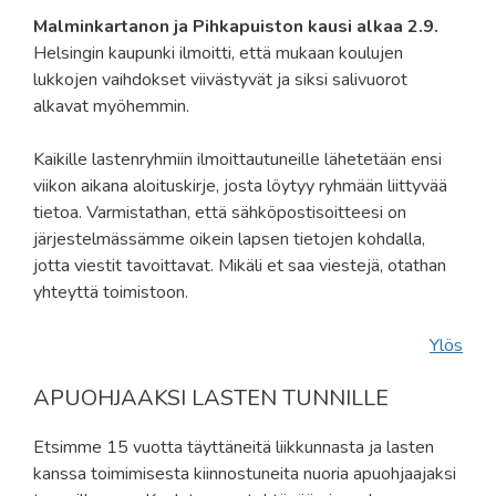
Malminkartanon ja Pihkapuiston kausi alkaa 2.9.
Helsingin kaupunki ilmoitti, että mukaan koulujen
lukkojen vaihdokset viivästyvät ja siksi salivuorot
alkavat myöhemmin.
Kaikille lastenryhmiin ilmoittautuneille lähetetään ensi
viikon aikana aloituskirje, josta löytyy ryhmään liittyvää
tietoa. Varmistathan, että sähköpostisoitteesi on
järjestelmässämme oikein lapsen tietojen kohdalla,
jotta viestit tavoittavat. Mikäli et saa viestejä, otathan
yhteyttä toimistoon.
Ylös
APUOHJAAKSI LASTEN TUNNILLE
Etsimme 15 vuotta täyttäneitä liikkunnasta ja lasten
kanssa toimimisesta kiinnostuneita nuoria apuohjaajaksi