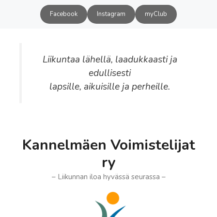
Siirry
Facebook
Instagram
myClub
sisältöön
Liikuntaa lähellä, laadukkaasti ja
edullisesti
lapsille, aikuisille ja perheille.
Kannelmäen Voimistelijat
ry
– Liikunnan iloa hyvässä seurassa –