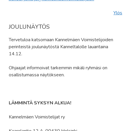
Ylös
JOULUNÄYTÖS
Tervetuloa katsomaan Kannelmäen Voimistelijoiden
perinteistä joulunäytöstä Kanneltalolle lauantaina
14.12.
Ohjaajat informoivat tarkemmin mikäli ryhmäsi on
osallistumassa näytökseen.
LÄMMINTÄ SYKSYN ALKUA!
Kannelmäen Voimistelijat ry
Kaarelantie 12 A, 00430 Helsinki