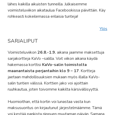
lähes kaikilla aikuisten tunneilla. Julkaisemme
voimisteluviikon aikataulua Facebookissa päivittäin. Käy
rohkeasti kokeilemassa erilaisia tunteja!
Ylös
SARJALIPUT
Voimisteluviikon
26.8.-1.9.
aikana jaamme maksettuja
sarjakortteja KaVo –salilla. Voit viikon aikana käydä
hakemassa korttisi
KaVo-salin toimistolta
maanantaista perjantaihin klo 9 – 17
. Kortteja
jaetaan mahdollisuuksien mukaan myös illalla KaVo-
salin tuntien välissä. Korttien jako voi ajoittain
ruuhkautua, joten toivomme kaikilta kärsivällisyyttä.
Huomioithan, että kortin voi lunastaa vasta kun
maksusuoritus on kirjautunut järjestelmäämme. Tämä
voi kestää pankista riippuen muutaman päivän. Samana