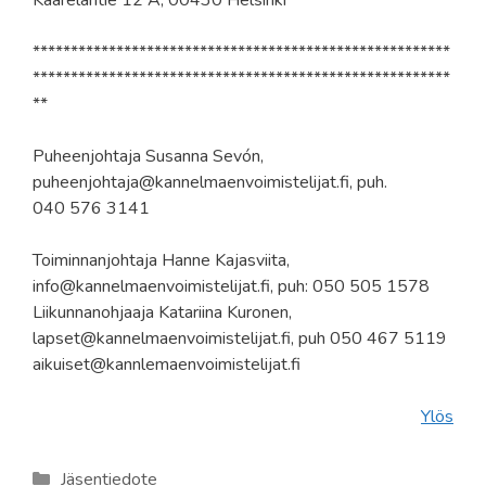
*******************************************************
*******************************************************
**
Puheenjohtaja Susanna Sevón,
puheenjohtaja@kannelmaenvoimistelijat.fi, puh.
040 576 3141
Toiminnanjohtaja Hanne Kajasviita,
info@kannelmaenvoimistelijat.fi, puh: 050 505 1578
Liikunnanohjaaja Katariina Kuronen,
lapset@kannelmaenvoimistelijat.fi, puh 050 467 5119
aikuiset@kannlemaenvoimistelijat.fi
Ylös
Kategoriat
Jäsentiedote