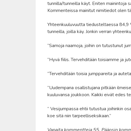
tunnilla/tunneilla käyt. Eniten mainintoja
Kommenteissa mainitut nimitiedot olen t
Yhteenkuuluvuutta tiedusteltaessa 84,9 
tunneilla, joilla käy. Jonkin verran yhtee
”Samoja naamoja, joihin on tutustunut jum
”Hyvä fiilis. Tervehditään toisiamme ja jut
”Tervehditään toisia jumppareita ja autet
”Uudempana osallistujana pitkään ilmeis
kuuluvansa joukkoon. Kaikki eivät edes terv
” Vesijumpassa ehtii tutustua joihinkin osa
koe sitä niin tarpeelliseksikaan.”
Vapaita kommentteja 55. Pääosin kommenti