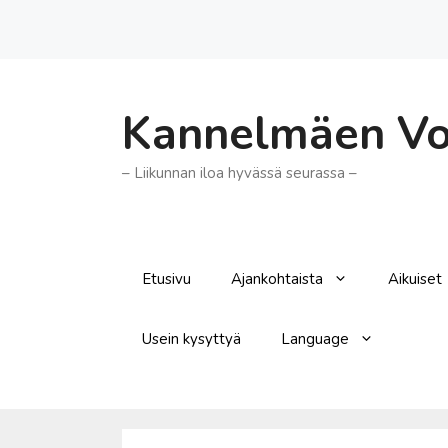
Siirry
sisältöön
Kannelmäen Voi
– Liikunnan iloa hyvässä seurassa –
Etusivu
Ajankohtaista
Aikuiset
Usein kysyttyä
Language