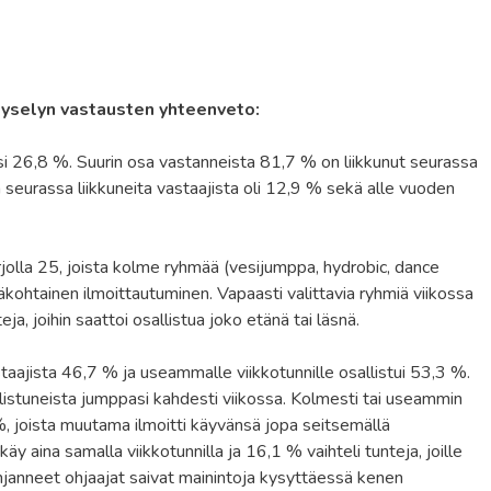
-kyselyn vastausten yhteenveto:
si 26,8 %. Suurin osa vastanneista 81,7 % on liikkunut seurassa
seurassa liikkuneita vastaajista oli 12,9 % sekä alle vuoden
jolla 25, joista kolme ryhmää (vesijumppa, hydrobic, dance
hmäkohtainen ilmoittautuminen. Vapaasti valittavia ryhmiä viikossa
eja, joihin saattoi osallistua joko etänä tai läsnä.
astaajista 46,7 % ja useammalle viikkotunnille osallistui 53,3 %.
listuneista jumppasi kahdesti viikossa. Kolmesti tai useammin
%, joista muutama ilmoitti käyvänsä jopa seitsemällä
äy aina samalla viikkotunnilla ja 16,1 % vaihteli tunteja, joille
ohjanneet ohjaajat saivat mainintoja kysyttäessä kenen