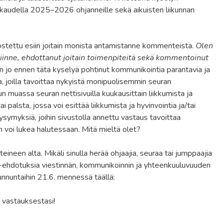
e kaudella 2025–2026 ohjanneille sekä aikuisten liikunnan
tettu esiin joitain monista antamistanne kommenteista.
Olen
ksiinne, ehdottanut joitain toimenpiteitä sekä kommentoinut
 jo ennen tätä kyselyä pohtinut kommunikointia parantavia ja
ja, joilla tavoittaa nykyistä monipuolisemmin seuran
uun muassa seuran nettisivuilla kuukausittain liikkumista ja
ai palsta, jossa voi esittää liikkumista ja hyvinvointia ja/tai
ysymyksiä, joihin sivustolla annettu vastaus tavoittaa
 voi lukea halutessaan. Mitä mieltä olet?
een alta. Mikäli sinulla herää ohjaajia, seuraa tai jumppaajia
de-ehdotuksia viestinnän, kommunikoinnin ja yhteenkuuluvuuden
unnuntaihin 21.6. mennessä täällä:
 vastauksestasi!