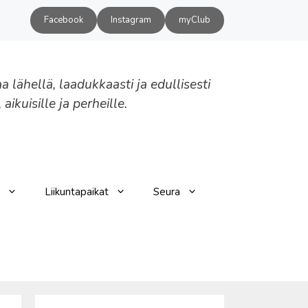
Facebook
Instagram
myClub
aa lähellä, laadukkaasti ja edullisesti
, aikuisille ja perheille.
Liikuntapaikat
Seura