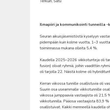
Terkuin, Satu
Ilmapiiri ja kommunikointi tunneilla 
Seuran aikuisjäsenistöstä kyselyyn vasta
pidempään kuin kolme vuotta, 1–3 vuotta 
toiminnassa mukana olleita 5,4 %.
Kaudella 2025–2026 viikkotunteja oli tar
fusion) olivat ryhmiä, joihin vaadittiin ry
oli tarjolla 22. Näistä kolme oli hybriditunt
Kerran viikossa tunnille osallistuvia oli v
Suurin osa useammalle viikkotunnille osal
viikossa jumppaavia vastaajista oli 21,5 
viikkotunnilla. Pääosa vastaajista 83,9 % k
osallistuivat. Kaikki menneellä kaudella 