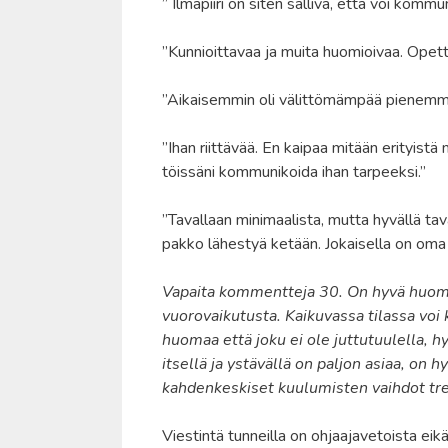
” Ilmapiiri on siten salliva, että voi kom
”Kunnioittavaa ja muita huomioivaa. Opett
”Aikaisemmin oli välittömämpää pienemmäs
”Ihan riittävää. En kaipaa mitään erityistä
töissäni kommunikoida ihan tarpeeksi.”
”Tavallaan minimaalista, mutta hyvällä tava
pakko lähestyä ketään. Jokaisella on oma f
Vapaita kommentteja 30. On hyvä huom
vuorovaikutusta. Kaikuvassa tilassa voi 
huomaa että joku ei ole juttutuulella, hy
itsellä ja ystävällä on paljon asiaa, on
kahdenkeskiset kuulumisten vaihdot tre
Viestintä tunneilla on ohjaajavetoista e