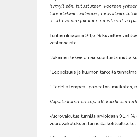
hymyillään, tutustutaan, koetaan yhteen
tunnetakaan, autetaan, neuvotaan. Silt
osalta voinee jokainen meistä yrittää pa
Tuntien ilmapiiriä 94,6 % kuvaillee vaihto
vastanneista.
”Jokainen tekee omaa suoritusta mutta kui
”Leppoisuus ja huumori tärkeitä tunnelma
” Todella lempeä, paineeton, mutkaton, r
Vapaita kommentteja 38, kaikki esimer
Vuorovaikutus tunnilla arvioidaan 91,4 % 
vuorovaikutuksen tunneilla kohtuulliseksi.