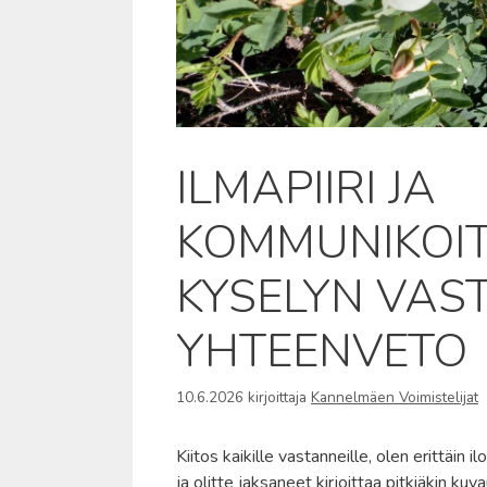
ILMAPIIRI JA
KOMMUNIKOITI
KYSELYN VAS
YHTEENVETO
10.6.2026
kirjoittaja
Kannelmäen Voimistelijat
Kiitos kaikille vastanneille, olen erittäin il
ja olitte jaksaneet kirjoittaa pitkiäkin ku