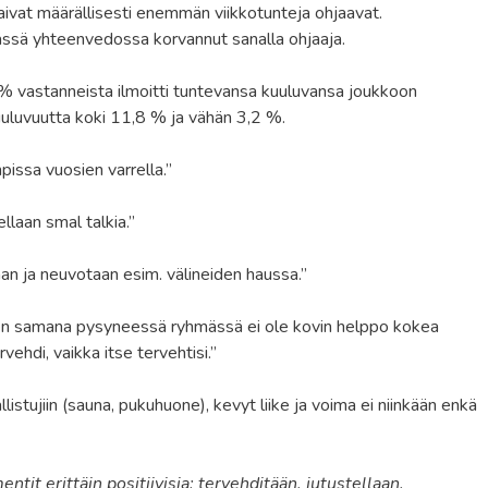
 saivat määrällisesti enemmän viikkotunteja ohjaavat.
ässä yhteenvedossa korvannut sanalla ohjaaja.
% vastanneista ilmoitti tuntevansa kuuluvansa joukkoon
nkuuluvuutta koki 11,8 % ja vähän 3,2 %.
pissa vuosien varrella.”
ellaan smal talkia.”
aan ja neuvotaan esim. välineiden haussa.”
en samana pysyneessä ryhmässä ei ole kovin helppo kokea
ehdi, vaikka itse tervehtisi.”
llistujiin (sauna, pukuhuone), kevyt liike ja voima ei niinkään enkä
t erittäin positiivisia: tervehditään, jutustellaan,