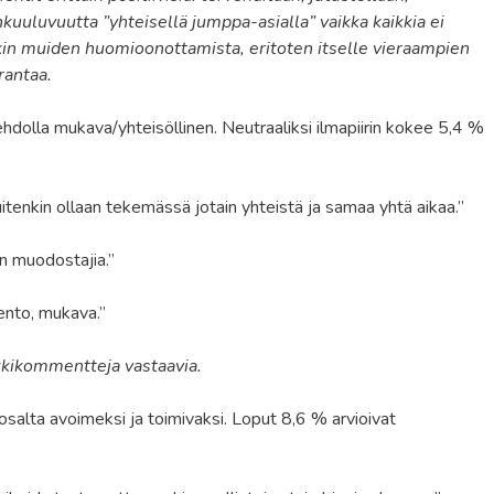
kuuluvuutta ”yhteisellä jumppa-asialla” vaikka kaikkia ei
ikin muiden huomioonottamista, eritoten itselle vieraampien
rantaa.
ehdolla mukava/yhteisöllinen. Neutraaliksi ilmapiirin kokee 5,4 %
tenkin ollaan tekemässä jotain yhteistä ja samaa yhtä aikaa.”
n muodostajia.”
ento, mukava.”
kkikommentteja vastaavia.
osalta avoimeksi ja toimivaksi. Loput 8,6 % arvioivat