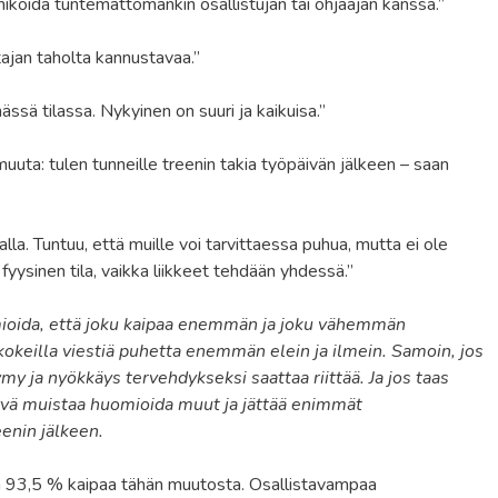
munikoida tuntemattomankin osallistujan tai ohjaajan kanssa.”
ajan taholta kannustavaa.”
sä tilassa. Nykyinen on suuri ja kaikuisa.”
 muuta: tulen tunneille treenin takia työpäivän jälkeen – saan
lla. Tuntuu, että muille voi tarvittaessa puhua, mutta ei ole
yysinen tila, vaikka liikkeet tehdään yhdessä.”
ioida, että joku kaipaa enemmän ja joku vähemmän
kokeilla viestiä puhetta enemmän elein ja ilmein. Samoin, jos
my ja nyökkäys tervehdykseksi saattaa riittää. Ja jos taas
 hyvä muistaa huomioida muut ja jättää enimmät
enin jälkeen.
ikä 93,5 % kaipaa tähän muutosta. Osallistavampaa