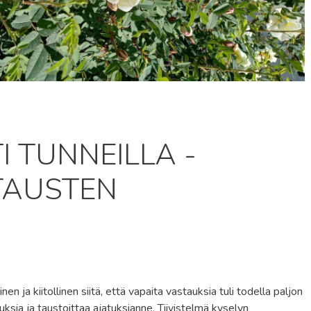
 TUNNEILLA -
TAUSTEN
oinen ja kiitollinen siitä, että vapaita vastauksia tuli todella paljon
vauksia ja taustoittaa ajatuksianne. Tiivistelmä kyselyn