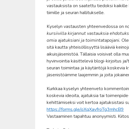
vastauksista on saatettu tiedoksi kaikill
tiimille ja seuran hallitukselle.
Kyselyn vastausten yhteenvedossa on nos
kursiivilla kirjannut vastauksia ehdotu
omia ajatuksiani ja toimintatapojani.
Olen
sitä kautta yhteisöllisyyttä lisääviä keino
aikuisjäsenistöä. Tällaisia voisivat olla m
hyvinvointia käsittelevä blogi-kirjoitus ja/t
seuran toimintaa ja käytäntöjä koskevia k
jäsenistöämme laajemmin ja joita jokainen
Kurkkaa kyselyn yhteenveto kommentointein
koskevia ideoita, ajatuksia tai toimenpi
kehittämiseksi voit kertoa ajatuksistasi s
https://forms.gle/oXqXavfroTg3mhcB9
Vastaaminen tapahtuu anonyymisti. Kiitos