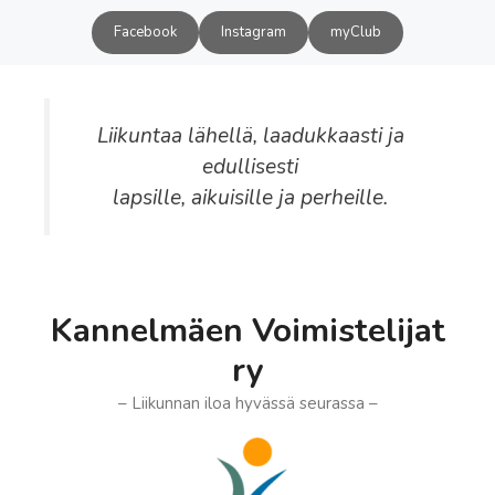
Siirry
Facebook
Instagram
myClub
sisältöön
Liikuntaa lähellä, laadukkaasti ja
edullisesti
lapsille, aikuisille ja perheille.
Kannelmäen Voimistelijat
ry
– Liikunnan iloa hyvässä seurassa –