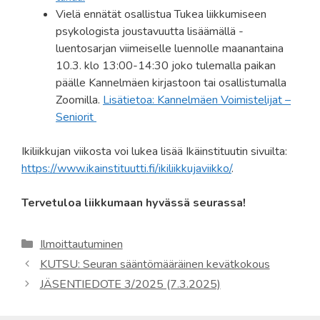
Vielä ennätät osallistua Tukea liikkumiseen
psykologista joustavuutta lisäämällä -
luentosarjan viimeiselle luennolle maanantaina
10.3. klo 13:00-14:30 joko tulemalla paikan
päälle Kannelmäen kirjastoon tai osallistumalla
Zoomilla.
Lisätietoa: Kannelmäen Voimistelijat –
Seniorit
Ikiliikkujan viikosta voi lukea lisää Ikäinstituutin sivuilta:
https://www.ikainstituutti.fi/ikiliikkujaviikko/
.
Tervetuloa liikkumaan hyvässä seurassa!
Kategoriat
Ilmoittautuminen
KUTSU: Seuran sääntömääräinen kevätkokous
JÄSENTIEDOTE 3/2025 (7.3.2025)