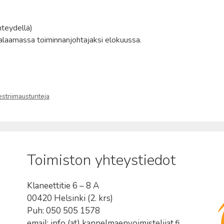
teydellä)
alaamassa toiminnanjohtajaksi elokuussa.
striimaustunteja
Toimiston yhteystiedot
Klaneettitie 6 – 8 A
00420 Helsinki (2. krs)
Puh: 050 505 1578
email: info (at) kannelmaenvoimistelijat.fi