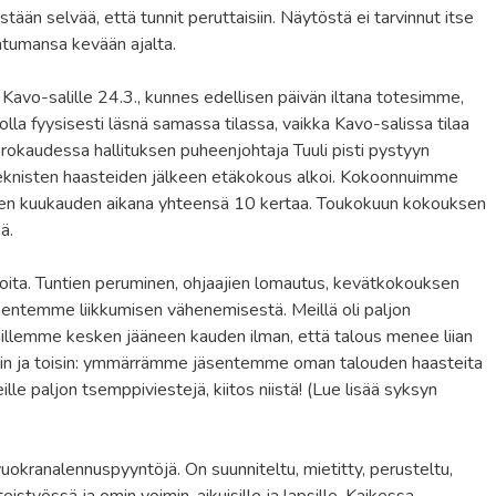
estään selvää, että tunnit peruttaisiin. Näytöstä ei tarvinnut itse
htumansa kevään ajalta.
 Kavo-salille 24.3., kunnes edellisen päivän iltana totesimme,
olla fyysisesti läsnä samassa tilassa, vaikka Kavo-salissa tilaa
vuorokaudessa hallituksen puheenjohtaja Tuuli pisti pystyyn
knisten haasteiden jälkeen etäkokous alkoi. Kokoonnuimme
en kuukauden aikana yhteensä 10 kertaa. Toukokuun kokouksen
ä.
 asioita. Tuntien peruminen, ohjaajien lomautus, kevätkokouksen
jäsentemme liikkumisen vähenemisestä. Meillä oli paljon
nillemme kesken jääneen kauden ilman, että talous menee liian
olin ja toisin: ymmärrämme jäsentemme oman talouden haasteita
lle paljon tsemppiviestejä, kiitos niistä! (Lue lisää syksyn
okranalennuspyyntöjä. On suunniteltu, mietitty, perusteltu,
eistyössä ja omin voimin, aikuisille ja lapsille. Kaikessa