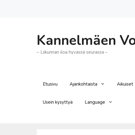
Siirry
sisältöön
Kannelmäen Voi
– Liikunnan iloa hyvässä seurassa –
Etusivu
Ajankohtaista
Aikuiset
Usein kysyttyä
Language