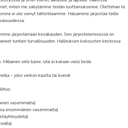
äsenet, miten me säilytämme teidän luottamuksenne. Olettehan te
Korona ei ole vienyt tahtotilaamme. Haluamme järjestää teille
evaisuudessa.
semme järjestämään kesäkauden. Sen järjestelemisessä on
taneet tuntien turvallisuuden. Hallituksen kokousten kestossa
llainen siitä tulee, sitä ei kukaan vielä tiedä.
illa – joko verkon kautta tai livenä!
litus:
toinen vasemmalta)
assa ensimmäinen vasemmalta)
etäyhteydellä)
ealla)