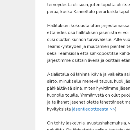
terveydestä oli suuri, joten lopulta oli its
perua, koska Kanneltalo perui kaikki tapa
Hallituksen kokousta oltiin järjestämässä
että edes osa hallituksen jäsenistä ei voi 
olisi ollutkin kunnon turvaväleille. Alle 
Teams-yhteyden ja muutamien pienten te
sekä Teamsissa että sähköpostitse kahd
järjestimme osittain livenä ja osittain etän
Asialistalla oli lähinnä ikäviä ja vaikeita
siirto, miinukselle menevä talous, huoli 
pähkäiltävää siinä, miten hyvitämme jäse
huonolle tolalle. Ymmärrystä on ollut pu
ja te ihanat jäsenet olette lähettäneet mei
hyvityksistä
jäsentiedotteesta >>
)
On tehty laskelmia, avustushakemuksia, vu
pohdittu. On järjestetty online-tunteja yht