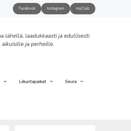
Facebook
Instagram
myClub
aa lähellä, laadukkaasti ja edullisesti
, aikuisille ja perheille.
Liikuntapaikat
Seura