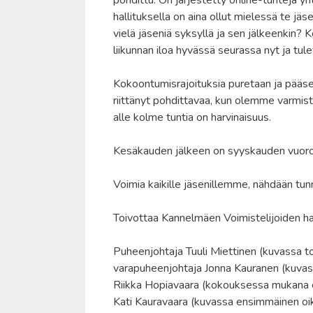
hallituksella on aina ollut mielessä te j
vielä jäseniä syksyllä ja sen jälkeenkin? 
liikunnan iloa hyvässä seurassa nyt ja tul
Kokoontumisrajoituksia puretaan ja pää
riittänyt pohdittavaa, kun olemme varmis
alle kolme tuntia on harvinaisuus.
Kesäkauden jälkeen on syyskauden vuoro. Mi
Voimia kaikille jäsenillemme, nähdään tunne
Toivottaa Kannelmäen Voimistelijoiden hal
Puheenjohtaja Tuuli Miettinen (kuvassa 
varapuheenjohtaja Jonna Kauranen (kuv
Riikka Hopiavaara (kokouksessa mukana 
Kati Kauravaara (kuvassa ensimmäinen oik