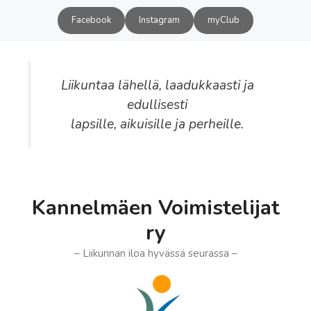
Siirry
Facebook
Instagram
myClub
sisältöön
Liikuntaa lähellä, laadukkaasti ja
edullisesti
lapsille, aikuisille ja perheille.
Kannelmäen Voimistelijat
ry
– Liikunnan iloa hyvässä seurassa –