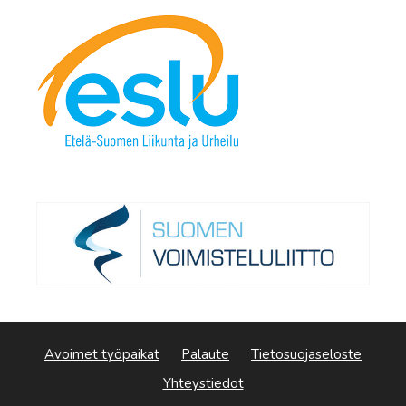
Avoimet työpaikat
Palaute
Tietosuojaseloste
Yhteystiedot