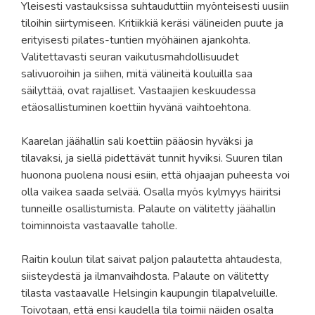
Yleisesti vastauksissa suhtauduttiin myönteisesti uusiin
tiloihin siirtymiseen. Kritiikkiä keräsi välineiden puute ja
erityisesti pilates-tuntien myöhäinen ajankohta.
Valitettavasti seuran vaikutusmahdollisuudet
salivuoroihin ja siihen, mitä välineitä kouluilla saa
säilyttää, ovat rajalliset. Vastaajien keskuudessa
etäosallistuminen koettiin hyvänä vaihtoehtona.
Kaarelan jäähallin sali koettiin pääosin hyväksi ja
tilavaksi, ja siellä pidettävät tunnit hyviksi. Suuren tilan
huonona puolena nousi esiin, että ohjaajan puheesta voi
olla vaikea saada selvää. Osalla myös kylmyys häiritsi
tunneille osallistumista. Palaute on välitetty jäähallin
toiminnoista vastaavalle taholle.
Raitin koulun tilat saivat paljon palautetta ahtaudesta,
siisteydestä ja ilmanvaihdosta. Palaute on välitetty
tilasta vastaavalle Helsingin kaupungin tilapalveluille.
Toivotaan, että ensi kaudella tila toimii näiden osalta