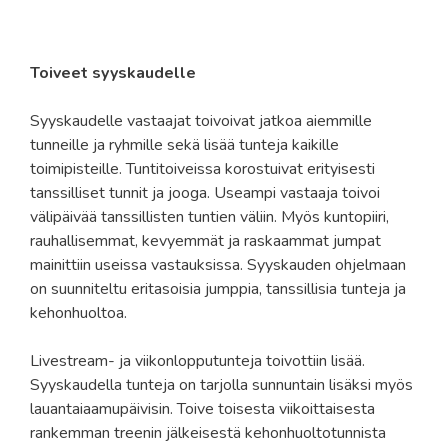
Toiveet syyskaudelle
Syyskaudelle vastaajat toivoivat jatkoa aiemmille
tunneille ja ryhmille sekä lisää tunteja kaikille
toimipisteille. Tuntitoiveissa korostuivat erityisesti
tanssilliset tunnit ja jooga. Useampi vastaaja toivoi
välipäivää tanssillisten tuntien väliin. Myös kuntopiiri,
rauhallisemmat, kevyemmät ja raskaammat jumpat
mainittiin useissa vastauksissa. Syyskauden ohjelmaan
on suunniteltu eritasoisia jumppia, tanssillisia tunteja ja
kehonhuoltoa.
Livestream- ja viikonlopputunteja toivottiin lisää.
Syyskaudella tunteja on tarjolla sunnuntain lisäksi myös
lauantaiaamupäivisin. Toive toisesta viikoittaisesta
rankemman treenin jälkeisestä kehonhuoltotunnista