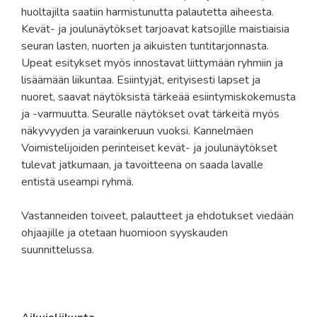
huoltajilta saatiin harmistunutta palautetta aiheesta.
Kevät- ja joulunäytökset tarjoavat katsojille maistiaisia
seuran lasten, nuorten ja aikuisten tuntitarjonnasta.
Upeat esitykset myös innostavat liittymään ryhmiin ja
lisäämään liikuntaa. Esiintyjät, erityisesti lapset ja
nuoret, saavat näytöksistä tärkeää esiintymiskokemusta
ja -varmuutta. Seuralle näytökset ovat tärkeitä myös
näkyvyyden ja varainkeruun vuoksi. Kannelmäen
Voimistelijoiden perinteiset kevät- ja joulunäytökset
tulevat jatkumaan, ja tavoitteena on saada lavalle
entistä useampi ryhmä.
Vastanneiden toiveet, palautteet ja ehdotukset viedään
ohjaajille ja otetaan huomioon syyskauden
suunnittelussa.