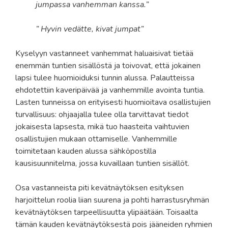
jumpassa vanhemman kanssa.”
” Hyvin vedätte, kivat jumpat”
Kyselyyn vastanneet vanhemmat haluaisivat tietää
enemmän tuntien sisällöstä ja toivovat, että jokainen
lapsi tulee huomioiduksi tunnin alussa. Palautteissa
ehdotettiin kaveripäivää ja vanhemmille avointa tuntia.
Lasten tunneissa on erityisesti huomioitava osallistujien
turvallisuus: ohjaajalla tulee olla tarvittavat tiedot
jokaisesta lapsesta, mikä tuo haasteita vaihtuvien
osallistujien mukaan ottamiselle. Vanhemmille
toimitetaan kauden alussa sähköpostilla
kausisuunnitelma, jossa kuvaillaan tuntien sisällöt.
Osa vastanneista piti kevätnäytöksen esityksen
harjoittelun roolia liian suurena ja pohti harrastusryhmän
kevätnäytöksen tarpeellisuutta ylipäätään. Toisaalta
tämän kauden kevätnäytöksestä pois jääneiden ryhmien