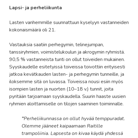
Lapsi- ja perheliikunta
Lasten vanhemmille suunnattuun kyselyyn vastanneiden
kokonaismäärä oli 21.
Vastauksia saatiin perhegymin, telinejumpan,
tanssiryhmien, voimistelukoulun ja akrogymin ryhmistä.
90,5 % vastanneista tunti on ollut toiveiden mukainen.
Syyskaudelle esitetyissä toiveissa toivottiin erityisesti
jatkoa kevätkauden lasten- ja perhegymin tunneille, ja
iloksemme sitä on luvassa. Toiveissa nousi esiin myös
isompien lasten ja nuorten (10–18 v.) tunnit, joita
pyritään tarjoamaan syyskaudella. Suurin haaste uusien
ryhmien aloittamiselle on tilojen saaminen toiminnalle.
”
Perheliikunnassa on ollut hyvää temppuradat.
Olemme jääneet kaipaamaan Raitille
trampoliinia. Lapsesta on kivaa käydä yhdessä