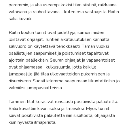
paremmin, ja yhä useampi kokisi tilan siistinä, raikkaana,
valoisana ja rauhoittavana – kuten osa vastaajista Raitin
salia kuvaili.
Raitin koulun tunnit ovat pidettyjä, samoin niiden
loistavat ohjaajat. Tuntien aikataulutuksen kannalta
salivuoro on käytettävä tehokkaasti. Tämän vuoksi
osallistujien saapumiset ja poistumiset tapahtuvat
ajoittain päällekkäin. Seuran ohjaajat ja vapaaehtoiset
ovat ohjaamassa kulkusuuntia, jotta kaikille
jumppaajille jää tilaa ulkovaatteiden pukemiseen ja
riisumiseen. Suosittelemme saapumaan liikuntatiloihin jo
valmiiksi jumppavaatteissa.
Tammen tilat keräsivät runsaasti positiivista palautetta.
Salia kuvailtiin kivan isoksi ja ilmavaksi. Myös tunnit
saivat positiivista palautetta niin sisällöstä, ohjaajasta
kuin hyvästä ilmapiiristä.