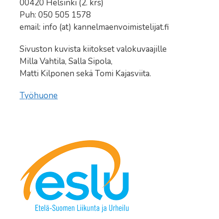
00420 Helsinki (2. krs)
Puh: 050 505 1578
email: info (at) kannelmaenvoimistelijat.fi
Sivuston kuvista kiitokset valokuvaajille
Milla Vahtila, Salla Sipola,
Matti Kilponen sekä Tomi Kajasviita.
Työhuone