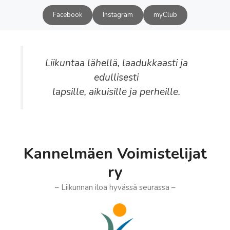
Siirry
Facebook
Instagram
myClub
sisältöön
Liikuntaa lähellä, laadukkaasti ja
edullisesti
lapsille, aikuisille ja perheille.
Kannelmäen Voimistelijat
ry
– Liikunnan iloa hyvässä seurassa –