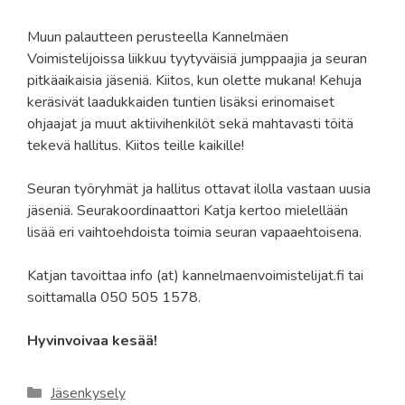
Muun palautteen perusteella Kannelmäen
Voimistelijoissa liikkuu tyytyväisiä jumppaajia ja seuran
pitkäaikaisia jäseniä. Kiitos, kun olette mukana! Kehuja
keräsivät laadukkaiden tuntien lisäksi erinomaiset
ohjaajat ja muut aktiivihenkilöt sekä mahtavasti töitä
tekevä hallitus. Kiitos teille kaikille!
Seuran työryhmät ja hallitus ottavat ilolla vastaan uusia
jäseniä. Seurakoordinaattori Katja kertoo mielellään
lisää eri vaihtoehdoista toimia seuran vapaaehtoisena.
Katjan tavoittaa info (at) kannelmaenvoimistelijat.fi tai
soittamalla 050 505 1578.
Hyvinvoivaa kesää!
Kategoriat
Jäsenkysely