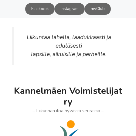
Siirry
Facebook
Instagram
myClub
sisältöön
Liikuntaa lähellä, laadukkaasti ja
edullisesti
lapsille, aikuisille ja perheille.
Kannelmäen Voimistelijat
ry
– Liikunnan iloa hyvässä seurassa –