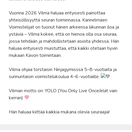
Vuonna 2026 Vilma haluaa erityisesti painottaa
yhteisöllisyyttä seuran toiminnassa. Kannelmäen
Voimistelijat on tuonut hänen arkeensa liikunnan iloa ja
ystäviä – Vilma kokee, että on hienoa olla osa seuraa,
jossa tehdään ja mahdollistetaan asioita yhdessä. Hän
haluaa erityisesti muistuttaa, että kaikki otetaan hyvin
mukaan Kavon toimintaan.
Vilma ohjaa torstaisin Ninjagymisssä 5–8-vuotiaita ja
sunnuntaisin voimistelukoulua 4–6-vuotiaille.
Vilman motto on: YOLO (You Only Live Once/elät vain
kerran)
Hän haluaa kiittää kaikkia mukana olevia seuraajia!