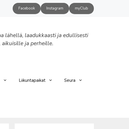
Facebook
Instagram
myClub
aa lähellä, laadukkaasti ja edullisesti
, aikuisille ja perheille.
Liikuntapaikat
Seura