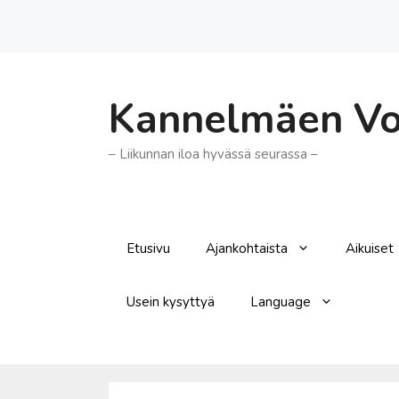
Siirry
sisältöön
Kannelmäen Voi
– Liikunnan iloa hyvässä seurassa –
Etusivu
Ajankohtaista
Aikuiset
Usein kysyttyä
Language