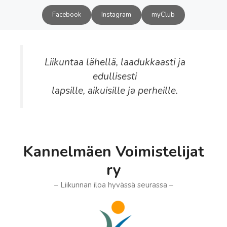
Siirry
Facebook
Instagram
myClub
sisältöön
Liikuntaa lähellä, laadukkaasti ja
edullisesti
lapsille, aikuisille ja perheille.
Kannelmäen Voimistelijat
ry
– Liikunnan iloa hyvässä seurassa –