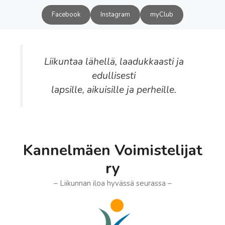
Siirry
Facebook
Instagram
myClub
sisältöön
Liikuntaa lähellä, laadukkaasti ja
edullisesti
lapsille, aikuisille ja perheille.
Kannelmäen Voimistelijat
ry
– Liikunnan iloa hyvässä seurassa –