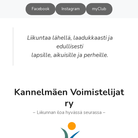
Siirry
Facebook
Instagram
myClub
sisältöön
Liikuntaa lähellä, laadukkaasti ja
edullisesti
lapsille, aikuisille ja perheille.
Kannelmäen Voimistelijat
ry
– Liikunnan iloa hyvässä seurassa –