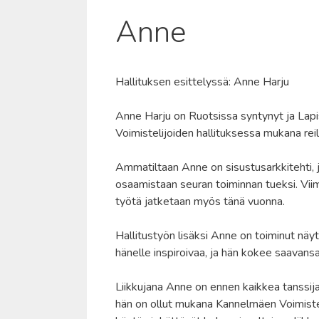
Anne
Hallituksen esittelyssä: Anne Harju
Anne Harju on Ruotsissa syntynyt ja Lapi
Voimistelijoiden hallituksessa mukana rei
Ammatiltaan Anne on sisustusarkkitehti, j
osaamistaan seuran toiminnan tueksi. Viim
työtä jatketaan myös tänä vuonna.
Hallitustyön lisäksi Anne on toiminut nä
hänelle inspiroivaa, ja hän kokee saavansa
Liikkujana Anne on ennen kaikkea tanssija
hän on ollut mukana Kannelmäen Voimiste