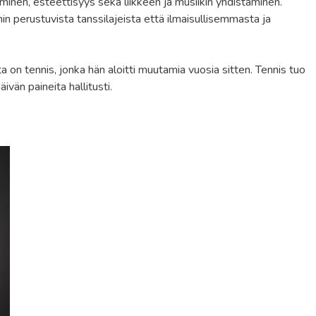
minen, esteettisyys sekä liikkeen ja musiikin yhdistäminen.
hin perustuvista tanssilajeista että ilmaisullisemmasta ja
 on tennis, jonka hän aloitti muutamia vuosia sitten. Tennis tuo
ivän paineita hallitusti.