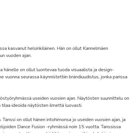
ssa kasvanut helsinkiläinen. Hän on ollut Kannelmäen
lun vuoden ajan.
a hänelle on ollut luontevaa tuoda visuaalista ja design-
e vuonna seurassa käynnistettiin brändiuudistus, jonka parissa
ytöstyöryhmässä useiden vuosien ajan. Näytösten suunnittelu on
 tilaa ideoida näytösten ilmettä luovasti.
. Tanssi on ollut hänen intohimonsa jo useiden vuosien ajan, ja
lijoiden Dance Fusion -ryhmässä noin 15 vuotta. Tanssissa