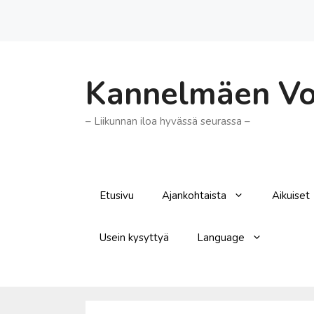
Siirry
sisältöön
Kannelmäen Voi
– Liikunnan iloa hyvässä seurassa –
Etusivu
Ajankohtaista
Aikuiset
Usein kysyttyä
Language