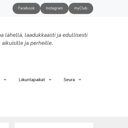
Facebook
Instagram
myClub
aa lähellä, laadukkaasti ja edullisesti
, aikuisille ja perheille.
Liikuntapaikat
Seura